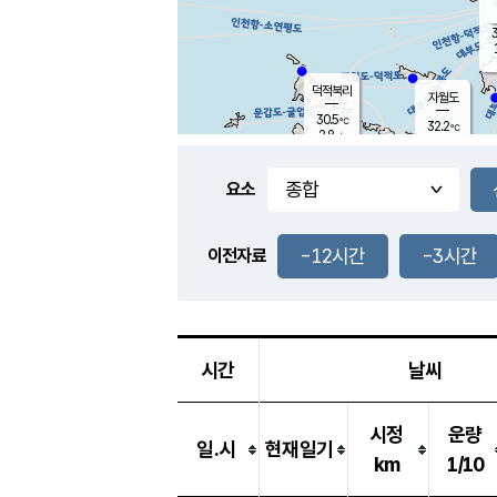
3
덕적북리
자월도
30.5
℃
32.2
℃
2.8
m/s
1.0
m/s
-
mm
-
mm
요소
풍도
29.8
덕적지도
1.9
m/
-
-12시간
-3시간
mm
이전자료
28.2
℃
대
4.7
m/s
-
mm
31.4
2.8
m
-
mm
시간
날씨
시정
운량
일.시
현재일기
km
1/10