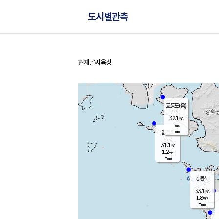
도시별관측
현재날씨
육상
홈
교동도(음)
32.1
℃
-
m/s
-
mm
볼음도
대연평
31.1
℃
1.2
m/s
31.5
℃
-
mm
1.8
m/s
-
mm
장봉도
33.1
℃
1.8
m/s
-
mm