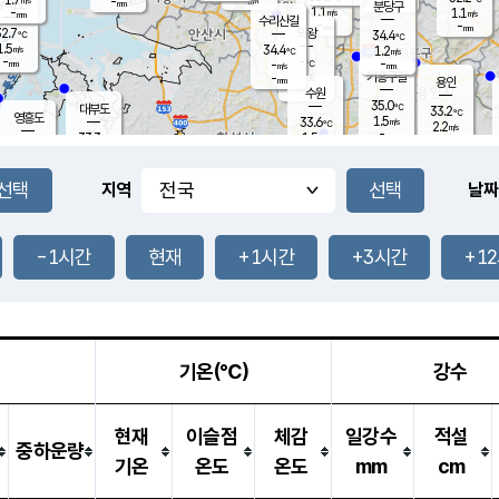
-
-
mm
무의도
mm
mm
분당구
1.1
-
1.1
m/s
m/s
mm
수리산길
-
-
mm
mm
2.7
의왕
34.4
℃
℃
1.5
34.4
m/s
1.2
m/s
℃
-
-
-
mm
-
℃
mm
m/s
기흥구갈
-
-
m/s
mm
용인
-
수원
mm
35.0
℃
대부도
33.2
℃
영흥도
1.5
33.6
m/s
℃
2.2
m/s
-
mm
1.5
33.3
m/s
-
℃
mm
31.6
℃
-
오산
2.4
mm
m/s
2.5
m/s
-
mm
-
mm
향남
33.4
℃
지역
날짜
1.3
m/s
32.7
-
℃
운평
mm
송탄
1.7
℃
m/s
-
s
mm
32.5
보
℃
33.7
-1시간
현재
+1시간
+3시간
+1
℃
2.4
m/s
산
2.2
m/s
-
30.
mm
-
mm
1.5
℃
-
m
/s
기온(℃)
강수
현재
이슬점
체감
일강수
적설
중하운량
기온
온도
온도
mm
cm