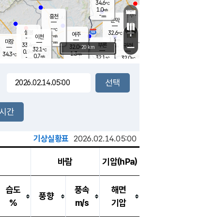
34.6
℃
강림
1.0
m/s
원주
-
흥천
mm
31.6
℃
문막
1.0
m/s
32.5
℃
-
-
℃
mm
+
2
설봉
m/s
32.6
℃
여주
-
m/s
이천
-
mm
1.4
m/s
-
마장
mm
신림
33.4
부론
-
귀래
−
℃
mm
32.0
20 km
℃
32.1
℃
0.9
m/s
1.3
34.3
m/s
℃
32.0
0.7
m/s
℃
-
32.1
32.0
mm
℃
-
℃
mm
1.2
m/s
-
1.7
mm
m/s
1.3
0.5
m/s
m/s
-
mm
-
백운
mm
-
-
mm
mm
백암
장호원
32.1
℃
1.5
m/s
32.0
℃
32.6
엄정
℃
-
mm
2.4
m/s
1.4
m/s
노은
-
mm
-
32.5
mm
℃
개
2시간
1.0
m/s
32.0
℃
-
mm
9
1.2
℃
m/s
-
m/s
mm
m
기상실황표
2026.02.14.05:00
바람
기압(hPa)
습도
풍속
해면
풍향
%
m/s
기압