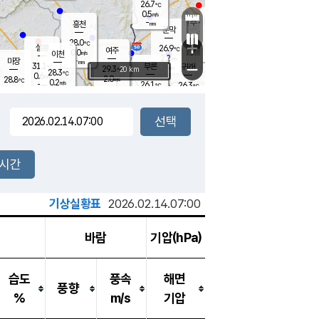
26.7
℃
강림
0.5
m/s
원주
-
흥천
mm
25.5
℃
문막
0.2
m/s
30.4
℃
28.0
-
℃
mm
+
1
설봉
m/s
26.9
℃
여주
0.0
m/s
이천
-
mm
2.2
m/s
-
마장
mm
신림
31.1
부론
-
귀래
−
℃
mm
29.3
20 km
℃
28.3
℃
0.6
m/s
2.0
28.8
m/s
℃
24.8
0.2
m/s
℃
-
26.1
26.3
mm
℃
-
℃
mm
1.3
m/s
-
0.2
mm
m/s
0.0
0.2
m/s
m/s
-
mm
-
백운
mm
-
-
mm
mm
백암
장호원
26.1
℃
1.0
m/s
25.0
℃
28.4
엄정
℃
-
mm
0.0
m/s
0.9
m/s
노은
-
mm
-
27.5
mm
℃
개
2시간
0.2
m/s
26.5
℃
-
mm
3
0.4
℃
m/s
-
m/s
mm
m
기상실황표
2026.02.14.07:00
바람
기압(hPa)
습도
풍속
해면
풍향
%
m/s
기압