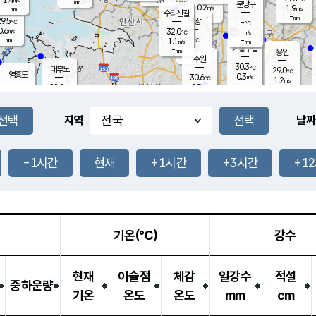
-
-
mm
무의도
mm
mm
분당구
0.2
-
1.9
m/s
m/s
mm
수리산길
-
-
mm
mm
9.5
의왕
-
℃
℃
0.6
32.0
m/s
-
m/s
℃
-
-
-
mm
1.1
℃
mm
m/s
기흥구갈
-
-
m/s
mm
용인
-
수원
mm
30.3
℃
대부도
29.0
℃
영흥도
0.3
30.6
m/s
℃
1.2
m/s
-
mm
0.5
28.9
m/s
-
℃
mm
29.4
℃
-
오산
2.1
mm
m/s
0.6
m/s
-
mm
-
mm
향남
27.3
℃
지역
날짜
0.0
m/s
31.9
-
℃
운평
mm
송탄
0.0
℃
m/s
-
s
mm
28.4
보
℃
31.8
-1시간
현재
+1시간
+3시간
+1
℃
0.5
m/s
산
0.9
m/s
-
25.
mm
-
mm
0.0
℃
-
m
/s
기온(℃)
강수
현재
이슬점
체감
일강수
적설
중하운량
기온
온도
온도
mm
cm