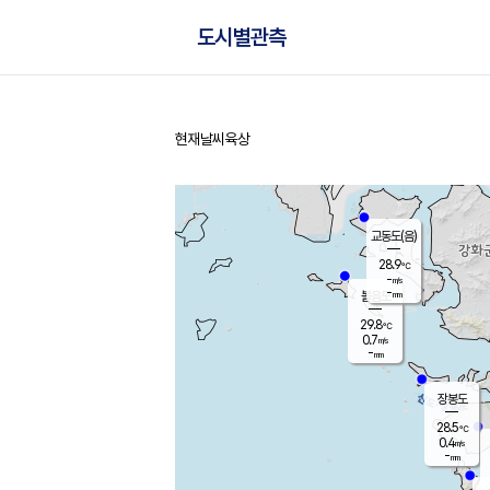
도시별관측
현재날씨
육상
홈
교동도(음)
28.9
℃
-
m/s
-
mm
볼음도
대연평
29.8
℃
0.7
m/s
30.3
℃
-
mm
1.8
m/s
-
mm
장봉도
28.5
℃
0.4
m/s
-
mm