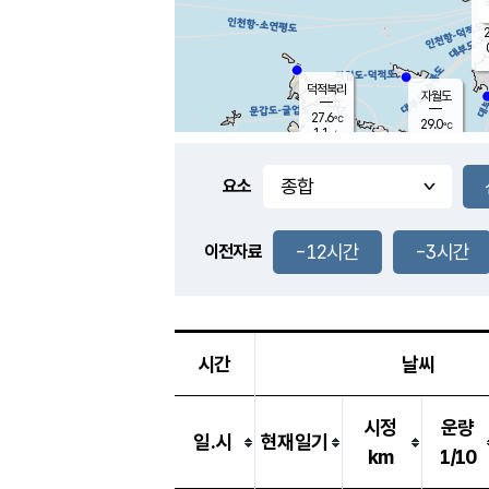
2
덕적북리
자월도
27.6
℃
29.0
℃
1.1
m/s
1.1
m/s
-
mm
-
mm
요소
풍도
28.2
덕적지도
1.1
m/
-
-12시간
-3시간
mm
이전자료
26.9
℃
대
1.6
m/s
-
mm
27.3
0.0
m
-
mm
시간
날씨
시정
운량
일.시
현재일기
km
1/10