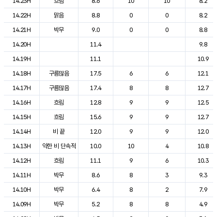
14.23H
흐림
8.6
10
10
8.2
14.22H
맑음
8.8
0
0
8.2
14.21H
박무
9.0
0
0
8.8
14.20H
11.4
9.8
14.19H
11.1
10.9
14.18H
구름많음
17.5
6
6
12.1
14.17H
구름많음
17.4
8
8
12.7
14.16H
흐림
12.8
9
9
12.5
14.15H
흐림
15.6
9
9
12.7
14.14H
비 끝
12.0
9
9
12.0
14.13H
약한 비 단속적
10.0
10
4
10.8
14.12H
흐림
11.1
9
6
10.3
14.11H
박무
8.6
8
3
9.3
14.10H
박무
6.4
8
2
7.9
14.09H
박무
5.2
8
8
4.9