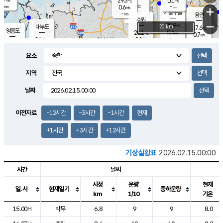
29.3
0.1
m/s
℃
-
-
-
mm
0.6
℃
mm
+
m/s
기흥구갈
-
-
m/s
mm
용인
-
수원
mm
−
28.9
℃
대부도
20 km
27.6
℃
영흥도
0.4
28.1
m/s
℃
0.7
m/s
-
mm
0.8
26.4
m/s
-
℃
mm
26.7
℃
-
오산
0.4
mm
m/s
1.2
m/s
-
mm
요소
-
mm
향남
26.1
℃
0.0
m/s
29.1
-
지역
℃
운평
mm
송탄
0.2
℃
m/s
-
s
mm
26.5
보
℃
날짜
29.2
℃
0.0
m/s
산
1.1
m/s
-
23.
mm
-
mm
0.0
℃
이전자료
-12시간
-3시간
-1시간
현재
-
m
/s
+1시간
+3시간
+12시간
기상실황표
2026.02.15.00:00
시간
날씨
시정
운량
현재
일.시
현재일기
중하운량
km
1/10
기온
도시별 기상실황표로 지점, 날씨, 기온, 강수, 바람, 기압등을 안내한 표입
15.00H
박무
6.8
9
9
8.0