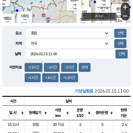
36.4
-
m/s
℃
-
-
-
mm
-
℃
mm
+
m/s
기흥구갈
-
-
m/s
mm
용인
-
수원
mm
−
39.1
℃
대부도
20 km
38.0
℃
영흥도
1.3
36.4
m/s
℃
2.3
m/s
-
mm
0.8
34.0
m/s
-
℃
mm
34.9
℃
-
오산
2.5
mm
m/s
3.1
m/s
-
mm
요소
-
mm
향남
36.7
℃
1.2
m/s
37.4
-
지역
℃
운평
mm
송탄
-
℃
m/s
-
s
mm
34.4
보
℃
날짜
37.7
℃
3.6
m/s
산
1.8
m/s
-
34.
mm
-
mm
1.3
℃
이전자료
-12시간
-3시간
-1시간
현재
-
m
/s
+1시간
+3시간
+12시간
기상실황표
2026.02.15.11:00
시간
날씨
시정
운량
현재
일.시
현재일기
중하운량
km
1/10
기온
도시별 기상실황표로 지점, 날씨, 기온, 강수, 바람, 기압등을 안내한 표입
15.11H
맑음
20 이상
2
0
2.4