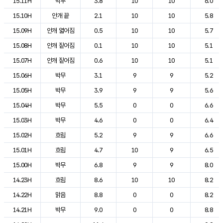
15.11H
박무
3.8
10
10
6.0
15.10H
안개 끝
2.1
10
10
5.8
15.09H
안개 엷어짐
0.5
10
10
5.7
15.08H
안개 짙어짐
0.1
10
10
5.1
15.07H
안개 짙어짐
0.6
10
10
5.1
15.06H
박무
3.1
9
9
5.2
15.05H
박무
3.9
9
9
5.6
15.04H
박무
5.5
0
0
6.6
15.03H
박무
4.6
0
0
6.4
15.02H
흐림
5.2
9
9
6.6
15.01H
흐림
4.7
10
9
6.5
15.00H
박무
6.8
9
9
8.0
14.23H
흐림
8.6
10
10
8.2
14.22H
맑음
8.8
0
0
8.2
14.21H
박무
9.0
0
0
8.8