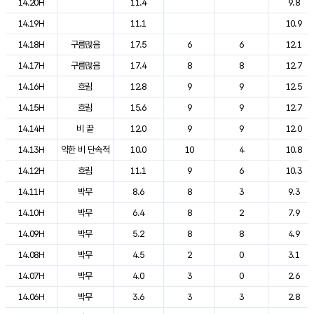
14.20H
11.4
9.8
14.19H
11.1
10.9
14.18H
구름많음
17.5
6
6
12.1
14.17H
구름많음
17.4
8
8
12.7
14.16H
흐림
12.8
9
9
12.5
14.15H
흐림
15.6
9
9
12.7
14.14H
비 끝
12.0
9
9
12.0
14.13H
약한 비 단속적
10.0
10
4
10.8
14.12H
흐림
11.1
9
6
10.3
14.11H
박무
8.6
8
3
9.3
14.10H
박무
6.4
8
2
7.9
14.09H
박무
5.2
8
8
4.9
14.08H
박무
4.5
2
0
3.1
14.07H
박무
4.0
3
0
2.6
14.06H
박무
3.6
3
3
2.8