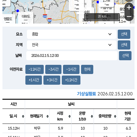
-
1.7
m/s
℃
-
-
-
mm
-
℃
mm
+
m/s
기흥구갈
-
-
m/s
mm
용인
-
수원
mm
−
36.4
℃
대부도
20 km
36.8
℃
영흥도
0.7
35.5
m/s
℃
1.1
m/s
-
mm
1.5
30.6
m/s
-
℃
mm
31.1
℃
-
오산
1.8
mm
m/s
3.8
m/s
-
mm
요소
-
mm
향남
33.1
℃
0.8
m/s
36.1
-
지역
℃
운평
mm
송탄
1.0
℃
m/s
-
s
mm
31.1
보
℃
날짜
36.2
℃
3.5
m/s
산
1.1
m/s
-
32.
mm
-
mm
0.5
℃
이전자료
-12시간
-3시간
-1시간
현재
-
m
/s
+1시간
+3시간
+12시간
기상실황표
2026.02.15.12:00
시간
날씨
시정
운량
현재
일.시
현재일기
중하운량
km
1/10
기온
도시별 기상실황표로 지점, 날씨, 기온, 강수, 바람, 기압등을 안내한 표입
15.12H
박무
5.9
10
10
6.3