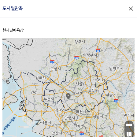
close
도시별관측
현재날씨
육상
홈