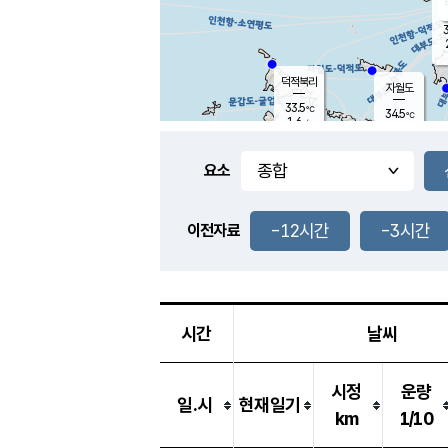
3
덕적북리
자월도
33.5
℃
34.5
℃
1.6
m/s
1.4
m/s
-
mm
-
mm
요소
풍도
32.2
덕적지도
0.9
m/
-
-12시간
-3시간
mm
이전자료
29.6
℃
대
1.5
m/s
-
mm
34.4
1.5
m
-
mm
시간
날씨
시정
운량
일.시
현재일기
km
1/10