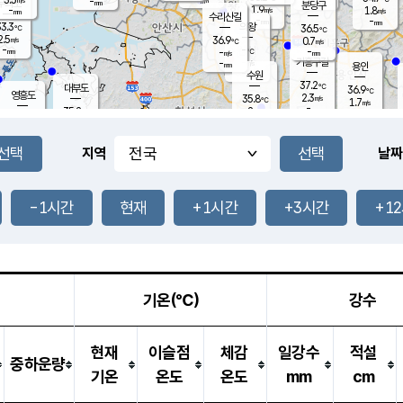
-
-
mm
무의도
mm
mm
분당구
1.9
-
1.8
m/s
m/s
mm
수리산길
-
-
mm
mm
3.3
의왕
36.5
℃
℃
2.5
36.9
m/s
0.7
m/s
℃
-
-
-
mm
-
℃
mm
m/s
기흥구갈
-
-
m/s
mm
용인
-
수원
mm
37.2
℃
대부도
36.9
℃
영흥도
2.3
35.8
m/s
℃
1.7
m/s
-
mm
2
35.2
m/s
-
℃
mm
32.1
℃
-
오산
2.1
mm
m/s
1.3
m/s
-
mm
-
mm
향남
34.4
℃
지역
날짜
0.9
m/s
36.2
-
℃
운평
mm
송탄
1.0
℃
m/s
-
s
mm
35.2
보
℃
35.4
-1시간
현재
+1시간
+3시간
+1
℃
2.1
m/s
산
1.9
m/s
-
33.
mm
-
mm
2.2
℃
-
m
/s
기온(℃)
강수
현재
이슬점
체감
일강수
적설
중하운량
기온
온도
온도
mm
cm