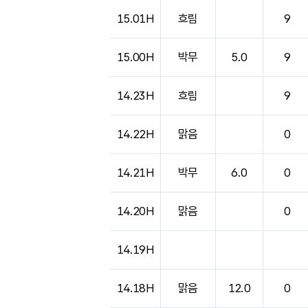
도시별 기상실황표로 지점, 날씨, 기온, 강수, 
15.01H
흐림
9
15.00H
박무
5.0
9
14.23H
흐림
9
14.22H
맑음
0
14.21H
박무
6.0
0
14.20H
맑음
0
14.19H
14.18H
맑음
12.0
0