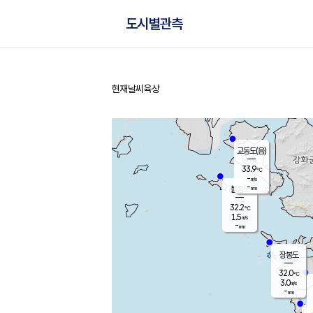
도시별관측
현재날씨
육상
홈
교동도(음)
33.9
℃
-
m/s
-
mm
볼음도
대연평
32.2
℃
1.5
m/s
33.5
℃
-
mm
1.5
m/s
-
mm
장봉도
32.0
℃
3.0
m/s
-
mm