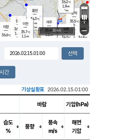
36.2
℃
강림
1.9
m/s
원주
-
흥천
mm
34.3
℃
문막
1.6
m/s
35.5
℃
34.3
-
℃
mm
+
2.2
설봉
m/s
35.5
℃
여주
-
m/s
이천
-
mm
1.9
m/s
-
마장
mm
신림
36.3
부론
-
귀래
−
℃
mm
35.4
20 km
℃
35.7
℃
1.4
m/s
1.2
36.6
m/s
℃
34.6
1.1
m/s
℃
-
34.6
34.8
mm
℃
-
℃
mm
1.1
m/s
-
1.7
mm
m/s
2.0
1.0
m/s
m/s
-
mm
-
백운
mm
-
-
mm
mm
백암
장호원
35.3
℃
2.1
m/s
35.4
℃
36.4
엄정
℃
-
mm
1.9
m/s
1.4
m/s
노은
-
mm
-
36.3
mm
℃
개
2시간
2.5
m/s
34.9
℃
-
mm
4
1.8
℃
m/s
-
m/s
mm
m
기상실황표
2026.02.15.01:00
바람
기압(hPa)
습도
풍속
해면
풍향
%
m/s
기압