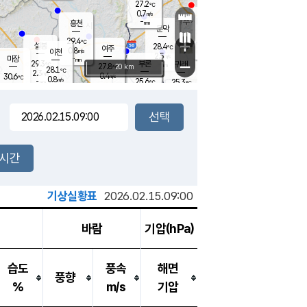
27.2
℃
강림
0.7
m/s
원주
-
흥천
mm
25.3
℃
문막
0.5
m/s
28.4
℃
29.4
-
℃
mm
+
1.3
설봉
m/s
28.4
℃
여주
0.8
m/s
이천
-
mm
2.5
m/s
-
마장
mm
신림
29.3
부론
-
귀래
−
℃
mm
27.8
20 km
℃
28.1
℃
2.3
m/s
0.4
30.6
m/s
℃
24.8
0.8
m/s
℃
-
25.6
25.3
mm
℃
-
℃
mm
1.2
m/s
-
0.8
mm
m/s
0.0
0.2
m/s
m/s
-
mm
-
백운
mm
-
-
mm
mm
백암
장호원
25.6
℃
0.0
m/s
28.5
℃
29.0
엄정
℃
-
mm
0.5
m/s
1.9
m/s
노은
-
mm
-
29.1
mm
℃
개
2시간
0.7
m/s
27.3
℃
-
mm
9
2.9
℃
m/s
-
m/s
mm
m
기상실황표
2026.02.15.09:00
바람
기압(hPa)
습도
풍속
해면
풍향
%
m/s
기압