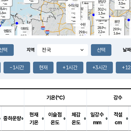
-
-
mm
무의도
mm
mm
분당구
1.4
-
3.0
m/s
m/s
mm
수리산길
-
-
mm
mm
8.4
의왕
30.2
℃
℃
1.6
-
m/s
1.3
m/s
℃
-
-
-
mm
-
℃
mm
m/s
기흥구갈
-
-
m/s
mm
용인
-
수원
mm
28.9
℃
대부도
29.9
℃
영흥도
2.2
29.8
m/s
℃
1.6
m/s
-
mm
2.8
29.7
m/s
-
℃
mm
30.3
℃
-
오산
3.0
mm
m/s
4.2
m/s
-
mm
-
mm
향남
29.7
℃
지역
날짜
1.7
m/s
-
-
℃
운평
mm
송탄
-
℃
m/s
-
s
mm
29.5
보
℃
29.7
-1시간
현재
+1시간
+3시간
+1
℃
2.4
m/s
산
1.4
m/s
-
26.
mm
-
mm
0.7
℃
-
m
/s
기온(℃)
강수
현재
이슬점
체감
일강수
적설
중하운량
기온
온도
온도
mm
cm