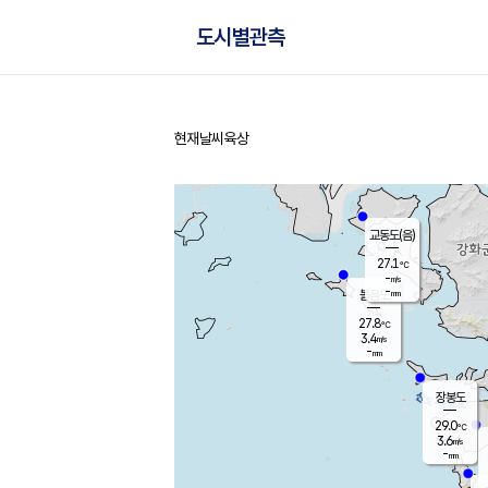
도시별관측
현재날씨
육상
홈
교동도(음)
27.1
℃
-
m/s
-
mm
볼음도
대연평
27.8
℃
3.4
m/s
29.0
℃
-
mm
2.4
m/s
-
mm
장봉도
29.0
℃
3.6
m/s
-
mm