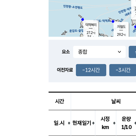
2
덕적북리
자월도
27.2
℃
29.2
℃
3.5
m/s
2.4
m/s
-
mm
-
mm
요소
풍도
28.9
덕적지도
1.5
m/
-
-12시간
-3시간
mm
이전자료
27.5
℃
대
2.0
m/s
-
mm
30.4
5.9
m
-
mm
시간
날씨
시정
운량
일.시
현재일기
km
1/10