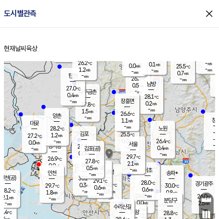
close
도시별관측
장남
판문점
25.8
℃
1.5
m/s
화현
25.4
동두천
℃
남면
-
현재날씨
육상
mm
파주
1.7
홈
m/s
포천
-
-
26.4
℃
mm
℃
26.4
℃
26.2
-
0.1
m/s
℃
m/s
0.0
양주
25.5
m/s
가
℃
-
1.2
-
mm
m/s
mm
-
mm
0.7
m/s
-
탄현
mm
26.3
-
2
℃
mm
남방
0.5
m/s
0
27.0
℃
-
파주금촌
mm
0.4
m/s
28.1
℃
-
장흥면
mm
0.2
m/s
27.8
℃
-
mm
1.5
m/s
26.6
℃
양촌
-
mm
창
1.1
m/s
은평
대곶
-
mm
28.2
노원
℃
-
김포
25.5
1.2
℃
27.2
m/s
℃
-
m/
-
0.0
26.4
m/s
mm
0.0
℃
m/s
서울
-
경서동
27.8
m
-
0.4
℃
mm
-
김포(공)
m/s
mm
0.0
-
m/s
mm
29.7
℃
26.9
-
℃
mm
27.8
℃
2.1
m/s
0.0
부천
m/s
0.5
구로
m/s
-
서초
mm
-
광명
mm
인천
송파*
-
mm
인천(공)
30.2
℃
29.1
℃
28.0
과천
경기광주
℃
30.5
0.3
29.7
30.0
m/s
℃
℃
℃
0.6
m/s
0.6
m/s
28.2
-
0.5
℃
mm
1.8
m/s
0.8
m/s
-
m/s
mm
-
26.0
26.0
mm
2.1
-
℃
℃
m/s
-
-
mm
무의도
mm
mm
분당구
0.0
-
2.5
m/s
m/s
mm
수리산길
-
-
mm
mm
6.4
의왕
28.8
℃
℃
0.4
m/s