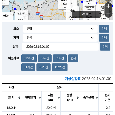
28.6
1.3
m/s
℃
-
-
-
mm
1.0
℃
mm
+
m/s
기흥구갈
-
-
m/s
mm
용인
-
수원
mm
−
27.4
℃
대부도
20 km
26.2
℃
영흥도
0.1
27.7
m/s
℃
0.8
m/s
-
mm
0.7
25.0
m/s
-
℃
mm
27.3
℃
-
오산
0.0
mm
m/s
0.7
m/s
-
mm
요소
-
mm
향남
24.8
℃
0.1
m/s
-
-
지역
℃
운평
mm
송탄
-
℃
m/s
-
s
mm
26.2
보
℃
날짜
27.8
℃
0.7
m/s
산
0.0
m/s
-
22.
mm
-
mm
0.0
℃
이전자료
-12시간
-3시간
-1시간
현재
-
m
/s
+1시간
+3시간
+12시간
기상실황표
2026.02.16.01:00
시간
날씨
시정
운량
현재
일.시
현재일기
중하운량
km
1/10
기온
도시별 기상실황표로 지점, 날씨, 기온, 강수, 바람, 기압등을 안내한 표입
16.01H
20 이상
2.2