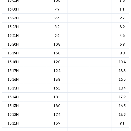
16.01H
10.6
1.6
16.00H
7.9
1.1
15.23H
9.3
2.7
15.22H
8.2
3.2
15.21H
9.6
4.6
15.20H
10.8
5.9
15.19H
13.0
8.8
15.18H
12.0
10.4
15.17H
12.4
13.3
15.16H
13.8
16.5
15.15H
16.1
18.4
15.14H
18.1
17.9
15.13H
18.0
16.5
15.12H
17.4
13.9
15.11H
15.9
9.1