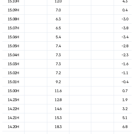
15.10H
12.0
4.3
15.09H
7.0
0.4
15.08H
6.3
-3.0
15.07H
6.5
-3.8
15.06H
5.4
-3.4
15.05H
7.4
-2.8
15.04H
7.3
-2.3
15.03H
7.3
-1.6
15.02H
7.2
-1.1
15.01H
9.2
-0.4
15.00H
11.6
0.7
14.23H
12.8
1.9
14.22H
14.6
3.2
14.21H
15.3
5.1
14.20H
18.3
6.8