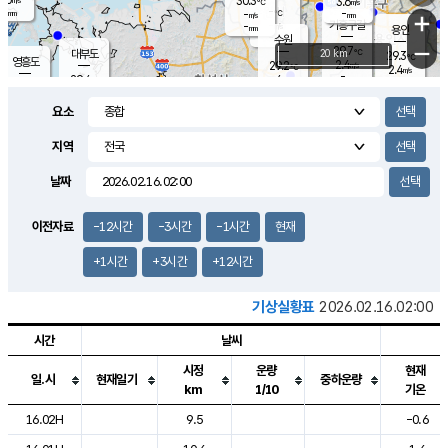
30.3
3.6
m/s
℃
-
-
-
mm
-
℃
mm
+
m/s
기흥구갈
-
-
m/s
mm
용인
-
수원
mm
−
29.7
℃
대부도
20 km
29.3
℃
영흥도
2.4
29.2
m/s
℃
2.4
m/s
-
mm
4
29.4
m/s
-
℃
mm
29.3
℃
-
오산
4.7
mm
m/s
3.0
m/s
-
mm
요소
-
mm
향남
29.7
℃
1.9
m/s
28.8
-
지역
℃
운평
mm
송탄
-
℃
m/s
-
s
mm
28.6
보
℃
날짜
29.5
℃
4.0
m/s
산
2.9
m/s
-
28.
mm
-
mm
0.7
℃
이전자료
-12시간
-3시간
-1시간
현재
-
m
/s
+1시간
+3시간
+12시간
기상실황표
2026.02.16.02:00
시간
날씨
시정
운량
현재
일.시
현재일기
중하운량
km
1/10
기온
도시별 기상실황표로 지점, 날씨, 기온, 강수, 바람, 기압등을 안내한 표입
16.02H
9.5
-0.6