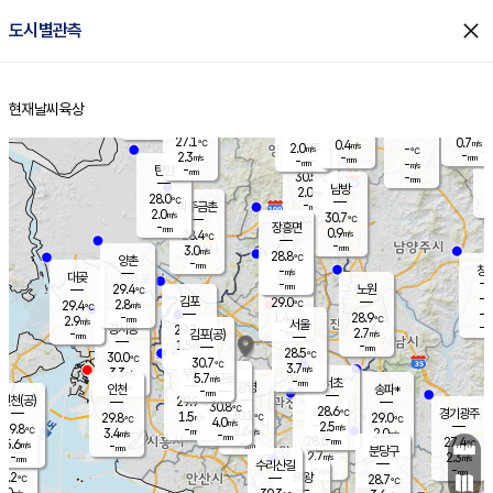
close
도시별관측
장남
판문점
27.9
℃
1.6
m/s
화현
27.9
동두천
℃
남면
-
현재날씨
육상
mm
파주
3.1
홈
m/s
포천
27.9
-
28.5
℃
mm
℃
28.5
℃
27.1
0.7
0.4
m/s
℃
m/s
2.0
양주
-
m/s
가
℃
-
2.3
-
mm
m/s
mm
-
mm
-
m/s
-
탄현
mm
30.5
-
2
℃
mm
남방
2.0
m/s
1
28.0
℃
-
파주금촌
mm
2.0
m/s
30.7
℃
-
장흥면
mm
0.9
m/s
28.4
℃
-
mm
3.0
m/s
28.8
℃
양촌
-
mm
창
-
m/s
은평
대곶
-
mm
29.4
노원
℃
-
김포
29.0
2.8
℃
29.4
m/s
℃
-
m/
-
1.4
28.9
m/s
mm
2.9
℃
m/s
서울
-
경서동
29.7
m
-
2.7
℃
mm
-
김포(공)
m/s
mm
1.5
-
m/s
mm
28.5
℃
30.0
-
℃
mm
30.7
℃
3.7
m/s
3.3
부천
m/s
5.7
구로
m/s
-
서초
mm
-
광명
mm
인천
송파*
-
mm
인천(공)
29.9
℃
30.8
℃
28.6
과천
경기광주
℃
30.1
1.5
29.8
29.0
m/s
℃
℃
℃
4.0
m/s
2.5
m/s
29.8
-
2.6
℃
mm
3.4
m/s
2.0
m/s
-
m/s
mm
-
28.6
27.4
mm
5.6
-
℃
℃
m/s
-
-
mm
무의도
mm
mm
분당구
2.7
-
2.3
m/s
m/s
mm
수리산길
-
-
mm
mm
9.2
의왕
28.7
℃
℃
3.0
m/s