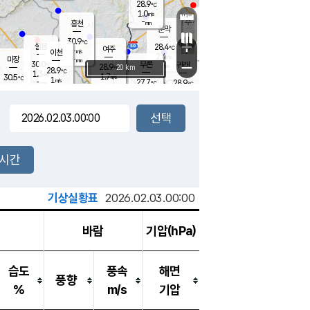
28.9
℃
강림
1.0
m/s
원주
-
흥천
mm
27.3
℃
문막
0.7
m/s
27.8
℃
30.9
-
℃
mm
+
1
설봉
m/s
28.4
℃
여주
-
m/s
이천
-
mm
2.4
m/s
-
마장
mm
신림
30.0
부론
-
귀래
−
℃
mm
28.9
20 km
℃
28.9
℃
1.3
m/s
1.7
30.5
m/s
℃
27.4
1
m/s
℃
-
27.7
28.9
mm
℃
-
℃
mm
1.4
m/s
-
1.4
mm
m/s
2.0
0.0
m/s
m/s
-
mm
-
백운
mm
-
-
mm
mm
백암
장호원
27.6
℃
0.8
m/s
28.6
℃
29.8
엄정
℃
-
mm
1.7
m/s
1.9
m/s
노은
-
mm
-
29.4
mm
℃
개
2시간
3.1
m/s
29.3
℃
-
mm
8
1.0
℃
m/s
-
m/s
mm
m
기상실황표
2026.02.03.00:00
바람
기압(hPa)
습도
풍속
해면
풍향
%
m/s
기압