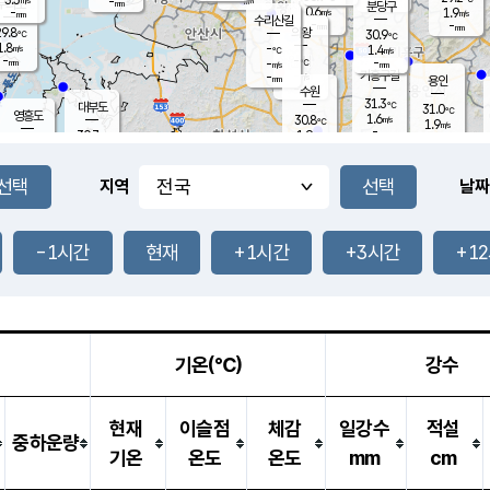
-
-
mm
무의도
mm
mm
분당구
0.6
-
1.9
m/s
m/s
mm
수리산길
-
-
mm
mm
9.8
의왕
30.9
℃
℃
1.8
-
m/s
1.4
m/s
℃
-
-
-
mm
-
℃
mm
m/s
기흥구갈
-
-
m/s
mm
용인
-
수원
mm
31.3
℃
대부도
31.0
℃
영흥도
1.6
30.8
m/s
℃
1.9
m/s
-
mm
1.9
30.7
m/s
-
℃
mm
30.0
℃
-
오산
2.7
mm
m/s
2.3
m/s
-
mm
-
mm
향남
30.8
℃
지역
날짜
1.9
m/s
30.9
-
℃
운평
mm
송탄
1.2
℃
m/s
-
s
mm
30.4
보
℃
31.6
-1시간
현재
+1시간
+3시간
+1
℃
1.9
m/s
산
2.0
m/s
-
27.
mm
-
mm
0.2
℃
-
m
/s
기온(℃)
강수
현재
이슬점
체감
일강수
적설
중하운량
기온
온도
온도
mm
cm