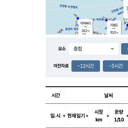
2
덕적북리
자월도
28.2
℃
30.3
℃
2.5
m/s
0.7
m/s
-
mm
-
mm
요소
풍도
27.6
덕적지도
1.5
m/
-
-12시간
-3시간
mm
이전자료
28.1
℃
대
1.3
m/s
-
mm
27.3
0.6
m
-
mm
시간
날씨
시정
운량
일.시
현재일기
km
1/10