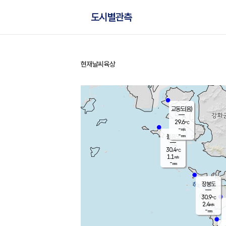
도시별관측
현재날씨
육상
홈
교동도(음)
29.6
℃
-
m/s
-
mm
볼음도
대연평
30.4
℃
1.1
m/s
30.8
℃
-
mm
1.4
m/s
-
mm
장봉도
30.9
℃
2.4
m/s
-
mm