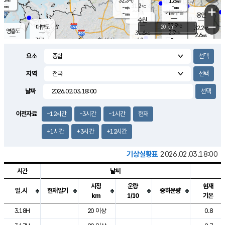
32.3
1.6
m/s
℃
-
31.2
-
mm
-
℃
mm
+
m/s
기흥구갈
0.5
-
m/s
mm
용인
-
수원
mm
−
32.9
℃
대부도
20 km
32.2
℃
영흥도
2.9
31.6
m/s
℃
2.6
m/s
-
mm
4.2
31.1
m/s
-
℃
mm
29.9
℃
-
오산
2.6
mm
m/s
2.0
m/s
-
mm
요소
-
mm
향남
30.9
℃
1.3
m/s
-
-
지역
℃
운평
mm
송탄
-
℃
m/s
-
s
mm
30.2
보
℃
날짜
32.2
℃
3.3
m/s
산
1.8
m/s
-
29.
mm
-
mm
0.9
℃
이전자료
-12시간
-3시간
-1시간
현재
-
m
/s
+1시간
+3시간
+12시간
기상실황표
2026.02.03.18:00
시간
날씨
시정
운량
현재
일.시
현재일기
중하운량
km
1/10
기온
도시별 기상실황표로 지점, 날씨, 기온, 강수, 바람, 기압등을 안내한 표입
3.18H
20 이상
0.8