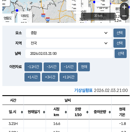
-
-
m/s
℃
-
-
-
mm
-
℃
mm
+
m/s
기흥구갈
-
-
m/s
mm
용인
-
수원
mm
−
31.8
℃
대부도
20 km
31.2
℃
영흥도
0.6
32.4
m/s
℃
1.2
m/s
-
mm
2.1
28.7
m/s
-
℃
mm
30.8
℃
-
오산
1.0
mm
m/s
3.0
m/s
-
mm
요소
-
mm
향남
29.3
℃
0.4
m/s
33.4
-
지역
℃
운평
mm
송탄
-
℃
m/s
-
s
mm
30.6
보
℃
날짜
34.0
℃
1.5
m/s
산
1.4
m/s
-
27.
mm
-
mm
0.1
℃
이전자료
-12시간
-3시간
-1시간
현재
-
m
/s
+1시간
+3시간
+12시간
기상실황표
2026.02.03.21:00
시간
날씨
시정
운량
현재
일.시
현재일기
중하운량
km
1/10
기온
도시별 기상실황표로 지점, 날씨, 기온, 강수, 바람, 기압등을 안내한 표입
3.21H
16.6
-1.8