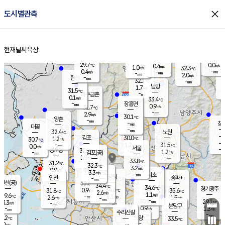
close
도시별관측
장남
판문점
29.6
℃
1.1
m/s
화현
28.2
동두천
℃
남면
-
현재날씨
육상
mm
파주
0.0
홈
m/s
포천
28.8
-
30.7
℃
mm
℃
29.6
℃
29.7
0.0
0.4
m/s
℃
m/s
1.0
양주
32.3
m/s
가
℃
-
0.4
-
mm
m/s
mm
-
mm
2.0
m/s
-
탄현
mm
32.1
-
3
℃
mm
남방
1.7
m/s
1
31.5
℃
-
파주금촌
mm
0.1
m/s
33.4
℃
-
장흥면
mm
0.9
m/s
31.7
℃
-
mm
2.9
m/s
30.1
℃
양촌
-
mm
창
-
m/s
은평
대곶
-
mm
32.4
노원
℃
-
김포
30.0
1.2
℃
30.7
m/s
℃
-
m/
-
1.2
31.5
m/s
mm
0.0
℃
m/s
서울
-
경서동
32.1
m
-
1.2
℃
mm
-
김포(공)
m/s
mm
1.5
-
m/s
mm
33.8
℃
31.2
-
℃
mm
32.3
℃
3.2
m/s
0.9
부천
m/s
3.3
구로
m/s
-
서초
mm
-
광명
mm
인천
송파*
-
mm
인천(공)
33.6
℃
34.4
℃
34.6
과천
경기광주
℃
34.6
0.9
31.8
35.6
m/s
℃
℃
℃
2.6
m/s
1.1
m/s
29.6
-
2.1
℃
mm
2.6
m/s
1.5
m/s
-
m/s
mm
-
30.9
29.1
mm
3.3
-
℃
℃
m/s
-
-
mm
무의도
mm
mm
분당구
0.9
-
1.3
m/s
m/s
mm
수리산길
-
-
mm
mm
0.2
의왕
33.5
℃
℃
2.9
m/s