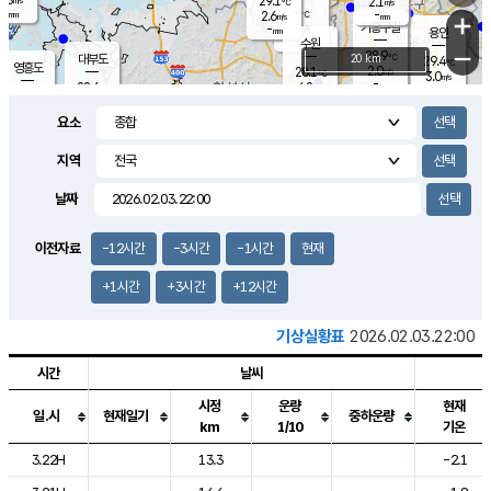
29.1
2.1
m/s
℃
-
-
-
mm
2.6
℃
mm
+
m/s
기흥구갈
-
-
m/s
mm
용인
-
수원
mm
−
28.9
℃
대부도
20 km
29.4
℃
영흥도
2.0
28.1
m/s
℃
3.0
m/s
-
mm
4.2
28.6
m/s
-
℃
mm
28.3
℃
-
오산
3.9
mm
m/s
6.1
m/s
-
mm
요소
-
mm
향남
28.3
℃
2.7
m/s
28.3
-
지역
℃
운평
mm
송탄
-
℃
m/s
-
s
mm
27.4
보
℃
날짜
28.0
℃
2.2
m/s
산
1.7
m/s
-
25.
mm
-
mm
2.0
℃
이전자료
-12시간
-3시간
-1시간
현재
-
m
/s
+1시간
+3시간
+12시간
기상실황표
2026.02.03.22:00
시간
날씨
시정
운량
현재
일.시
현재일기
중하운량
km
1/10
기온
도시별 기상실황표로 지점, 날씨, 기온, 강수, 바람, 기압등을 안내한 표입
3.22H
13.3
-2.1