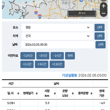
+
−
20 km
요소
지역
날짜
이전자료
-12시간
-3시간
-1시간
현재
+1시간
+3시간
+12시간
기상실황표
2026.02.05.05:00
시간
날씨
시정
운량
현재
일.시
현재일기
중하운량
km
1/10
기온
도시별 기상실황표로 지점, 날씨, 기온, 강수, 바람, 기압등을 안내한 표입
5.05H
5.9
-4.9