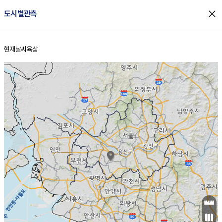
close
도시별관측
현재날씨
육상
홈