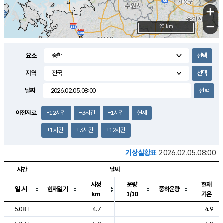
+
−
20 km
요소
지역
날짜
이전자료
-12시간
-3시간
-1시간
현재
+1시간
+3시간
+12시간
기상실황표
2026.02.05.08:00
시간
날씨
시정
운량
현재
일.시
현재일기
중하운량
km
1/10
기온
도시별 기상실황표로 지점, 날씨, 기온, 강수, 바람, 기압등을 안내한 표입
5.08H
4.7
-4.9