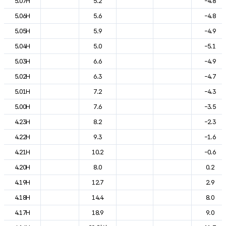
5.07H
5.2
-4.8
5.06H
5.6
-4.8
5.05H
5.9
-4.9
5.04H
5.0
-5.1
5.03H
6.6
-4.9
5.02H
6.3
-4.7
5.01H
7.2
-4.3
5.00H
7.6
-3.5
4.23H
8.2
-2.3
4.22H
9.3
-1.6
4.21H
10.2
-0.6
4.20H
8.0
0.2
4.19H
12.7
2.9
4.18H
14.4
8.0
4.17H
18.9
9.0