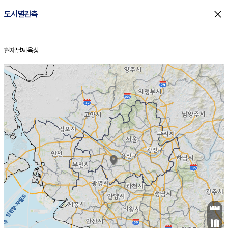
close
도시별관측
현재날씨
육상
홈