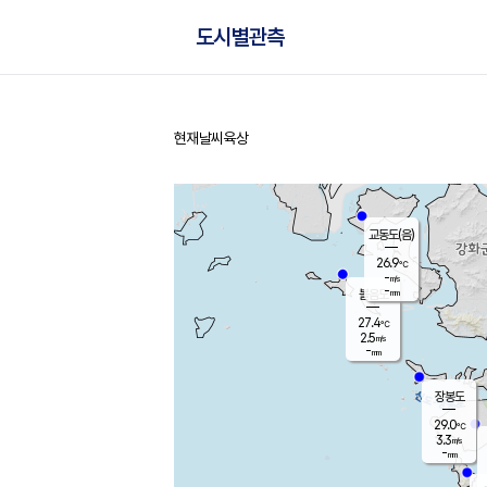
도시별관측
현재날씨
육상
홈
교동도(음)
26.9
℃
-
m/s
-
mm
볼음도
대연평
27.4
℃
2.5
m/s
29.2
℃
-
mm
1.1
m/s
-
mm
장봉도
29.0
℃
3.3
m/s
-
mm