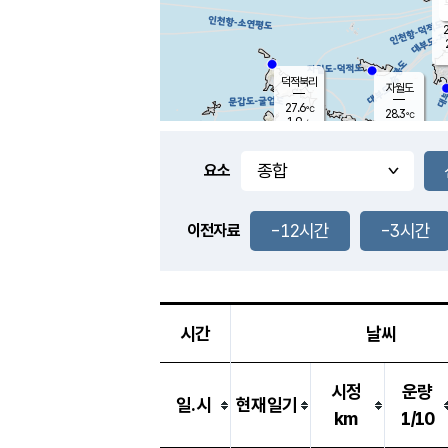
2
덕적북리
자월도
27.6
℃
28.3
℃
1.9
m/s
3.8
m/s
-
mm
-
mm
요소
풍도
28.2
덕적지도
0.6
m/
-
-12시간
-3시간
mm
이전자료
28.0
℃
대
2.2
m/s
-
mm
26.0
0.0
m
-
mm
시간
날씨
시정
운량
일.시
현재일기
km
1/10