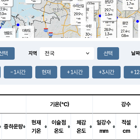
-
-
mm
무의도
mm
mm
분당구
0.0
-
1.7
m/s
m/s
mm
수리산길
-
-
mm
mm
7.9
의왕
29.7
℃
℃
2.0
29.9
m/s
1.6
m/s
℃
-
-
-
mm
-
℃
mm
m/s
기흥구갈
-
-
m/s
mm
용인
-
수원
mm
28.9
℃
대부도
27.4
℃
영흥도
1.3
30
m/s
℃
0.8
m/s
-
mm
1.9
26.8
m/s
-
℃
mm
28.8
℃
-
오산
0.4
mm
m/s
2.6
m/s
-
mm
-
mm
향남
29.0
℃
지역
날짜
1.8
m/s
30.1
-
℃
운평
mm
송탄
-
℃
m/s
-
s
mm
27.5
보
℃
30.1
-1시간
현재
+1시간
+3시간
+1
℃
0.1
m/s
산
0.9
m/s
-
-
mm
-
mm
-
m
℃
-
m
/s
기온(℃)
강수
현재
이슬점
체감
일강수
적설
중하운량
기온
온도
온도
mm
cm