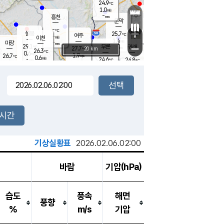
24.9
℃
강림
1.0
m/s
원주
-
흥천
mm
22.5
℃
문막
0.3
m/s
27.7
℃
-
-
℃
mm
+
0.7
설봉
m/s
25.7
℃
여주
-
m/s
이천
-
mm
1.4
m/s
-
마장
mm
신림
29.1
부론
-
귀래
−
℃
mm
27.7
20 km
℃
26.3
℃
0.6
m/s
1.9
26.7
m/s
℃
23.1
0.6
m/s
℃
-
24.6
24.8
mm
℃
-
℃
mm
0.2
m/s
-
0.5
mm
m/s
0.0
0.5
m/s
m/s
-
mm
-
백운
mm
-
-
mm
mm
백암
장호원
23.8
℃
0.5
m/s
24.3
℃
26.3
엄정
℃
-
mm
0.6
m/s
0.3
m/s
노은
-
mm
-
25.3
mm
℃
개
2시간
0.0
m/s
24.7
℃
-
mm
0.5
℃
m/s
-
/s
mm
m
기상실황표
2026.02.06.02:00
바람
기압(hPa)
습도
풍속
해면
풍향
%
m/s
기압