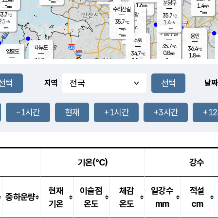
-
-
mm
무의도
mm
mm
분당구
1.6
-
1.4
m/s
m/s
mm
수리산길
-
-
mm
mm
3.7
의왕
35.7
℃
℃
2.1
35.7
m/s
1.4
m/s
℃
-
-
-
mm
-
℃
mm
m/s
기흥구갈
-
-
m/s
mm
용인
-
수원
mm
35.7
℃
대부도
36.4
℃
영흥도
0.8
34.7
m/s
℃
1.8
m/s
-
mm
1.5
34.0
m/s
-
℃
mm
32.6
℃
-
오산
2.2
mm
m/s
1.5
m/s
-
mm
-
mm
향남
34.0
℃
지역
날짜
1.6
m/s
35.1
-
℃
운평
mm
송탄
1.1
℃
m/s
-
s
mm
34.3
보
℃
36.5
-1시간
현재
+1시간
+3시간
+1
℃
1.2
m/s
산
2.2
m/s
-
32.
mm
-
mm
1.7
℃
-
m
/s
기온(℃)
강수
현재
이슬점
체감
일강수
적설
중하운량
기온
온도
온도
mm
cm