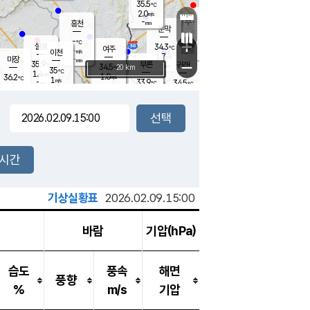
35.5
℃
강림
2.0
m/s
원주
-
흥천
mm
32.9
℃
문막
1.4
m/s
34.6
℃
-
-
℃
mm
+
1.8
설봉
m/s
34.3
℃
여주
-
m/s
이천
-
mm
1.7
m/s
-
마장
mm
신림
35.9
부론
-
귀래
−
℃
mm
34.5
20 km
℃
35
℃
1.4
m/s
1.0
36.2
m/s
℃
34.3
1
m/s
℃
-
33.9
34.5
mm
℃
-
℃
mm
1.2
m/s
-
1.5
mm
m/s
0.7
0.5
m/s
m/s
-
mm
-
백운
mm
-
-
mm
mm
백암
장호원
34.5
℃
1.8
m/s
34.3
℃
34.8
엄정
℃
-
mm
2.5
m/s
1.8
m/s
노은
-
mm
-
35.3
mm
℃
개
2시간
1.7
m/s
34.5
℃
-
mm
6
1.3
℃
m/s
-
m/s
mm
m
기상실황표
2026.02.09.15:00
바람
기압(hPa)
습도
풍속
해면
풍향
%
m/s
기압