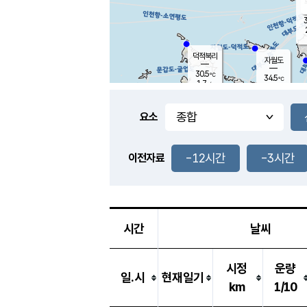
3
덕적북리
자월도
30.5
℃
34.5
℃
1.7
m/s
1.0
m/s
-
mm
-
mm
요소
풍도
32.1
덕적지도
0.7
m/
-
-12시간
-3시간
mm
이전자료
31.1
℃
대
0.4
m/s
-
mm
32.5
0.0
m
-
mm
시간
날씨
시정
운량
일.시
현재일기
km
1/10