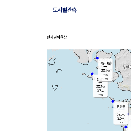
도시별관측
현재날씨
육상
홈
교동도(음)
33.1
℃
-
m/s
-
mm
볼음도
대연평
33.3
℃
0.7
m/s
33.4
℃
-
mm
1.6
m/s
-
mm
장봉도
32.5
℃
2.6
m/s
-
mm