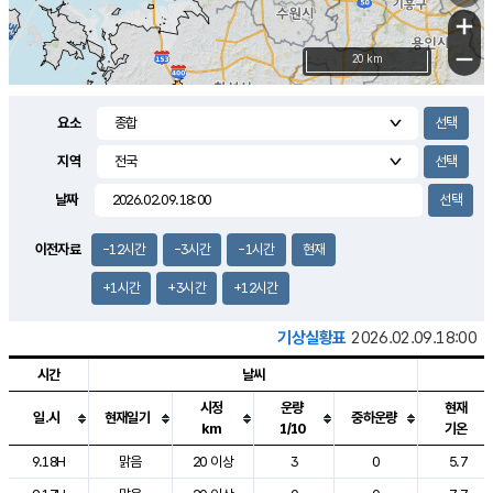
+
−
20 km
요소
지역
날짜
이전자료
-12시간
-3시간
-1시간
현재
+1시간
+3시간
+12시간
기상실황표
2026.02.09.18:00
시간
날씨
시정
운량
현재
일.시
현재일기
중하운량
km
1/10
기온
도시별 기상실황표로 지점, 날씨, 기온, 강수, 바람, 기압등을 안내한 표입
9.18H
맑음
20 이상
3
0
5.7