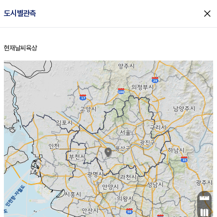
close
도시별관측
현재날씨
육상
홈