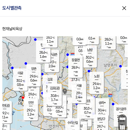
close
도시별관측
장남
판문점
26.8
℃
1.5
m/s
화현
27.3
동두천
℃
남면
-
현재날씨
육상
mm
파주
1.2
홈
m/s
포천
24.6
-
27.2
℃
mm
℃
29.7
℃
26.1
0.0
0.1
m/s
℃
m/s
0.0
양주
28.0
m/s
가
℃
-
1.1
-
mm
m/s
mm
-
mm
1.1
m/s
-
탄현
mm
27.5
-
2
℃
mm
남방
0.5
m/s
0
28.6
℃
-
파주금촌
mm
1.6
m/s
30.2
℃
-
장흥면
mm
0.6
m/s
29.3
℃
-
mm
2.0
m/s
28.9
℃
양촌
-
mm
창
-
m/s
은평
대곶
-
mm
29.6
노원
℃
-
김포
27.3
0.6
℃
30.1
m/s
℃
-
m/
-
0.0
29.4
m/s
mm
0.5
℃
m/s
서울
-
경서동
30.0
m
-
1.2
℃
mm
-
김포(공)
m/s
mm
0.3
-
m/s
mm
29
℃
29.6
-
℃
mm
30.8
℃
2.4
m/s
1.4
부천
m/s
1.7
구로
m/s
-
서초
mm
-
광명
mm
인천
송파*
-
mm
인천(공)
30.8
℃
30.0
℃
30.3
과천
경기광주
℃
31.8
0.1
29.2
30.4
m/s
℃
℃
℃
0.5
m/s
0.7
m/s
29.2
-
1.1
℃
mm
1.2
m/s
0.7
m/s
-
m/s
mm
-
27.8
27.0
mm
2.1
-
℃
℃
m/s
-
-
mm
무의도
mm
mm
분당구
0.5
-
2.5
m/s
m/s
mm
수리산길
-
-
mm
mm
9.5
의왕
29.7
℃
℃
0.7
m/s