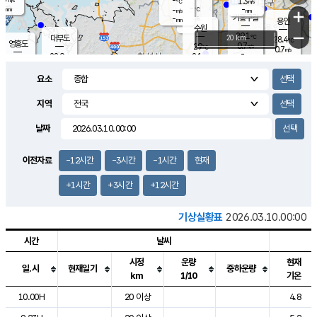
-
1.3
m/s
℃
-
-
-
mm
-
℃
mm
+
m/s
기흥구갈
-
-
m/s
mm
용인
-
수원
mm
−
29.1
℃
대부도
20 km
28.4
℃
영흥도
0.7
29
m/s
℃
0.7
m/s
-
mm
2.1
28.9
m/s
-
℃
mm
29.2
℃
-
오산
1.2
mm
m/s
2.3
m/s
-
mm
요소
-
mm
향남
28.0
℃
0.0
m/s
29.8
-
지역
℃
운평
mm
송탄
-
℃
m/s
-
s
mm
28.4
보
℃
날짜
29.0
℃
2.1
m/s
산
0.0
m/s
-
24.
mm
-
mm
-
m
℃
이전자료
-12시간
-3시간
-1시간
현재
-
m
/s
+1시간
+3시간
+12시간
기상실황표
2026.03.10.00:00
시간
날씨
시정
운량
현재
일.시
현재일기
중하운량
km
1/10
기온
도시별 기상실황표로 지점, 날씨, 기온, 강수, 바람, 기압등을 안내한 표입
10.00H
20 이상
4.8