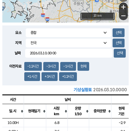
+
−
20 km
요소
지역
날짜
이전자료
-12시간
-3시간
-1시간
현재
+1시간
+3시간
+12시간
기상실황표
2026.03.10.00:00
시간
날씨
시정
운량
현재
일.시
현재일기
중하운량
km
1/10
기온
도시별 기상실황표로 지점, 날씨, 기온, 강수, 바람, 기압등을 안내한 표입
10.00H
6.8
-2.9