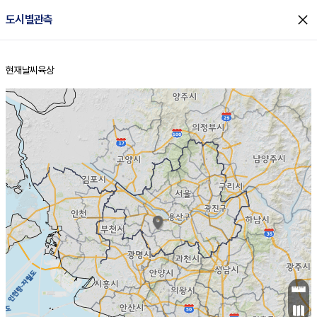
close
도시별관측
현재날씨
육상
홈