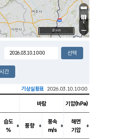
+
−
20 km
2시간
기상실황표
2026.03.10.10:00
바람
기압(hPa)
습도
풍속
해면
풍향
%
m/s
기압