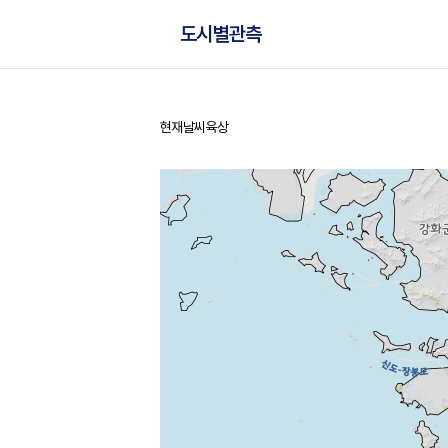
도시별관측
현재날씨
육상
홈