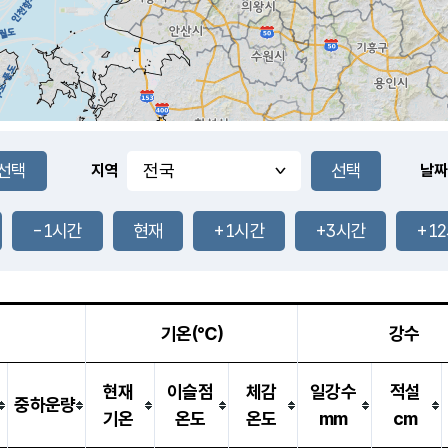
지역
날짜
-1시간
현재
+1시간
+3시간
+1
기온(℃)
강수
현재
이슬점
체감
일강수
적설
중하운량
기온
온도
온도
mm
cm