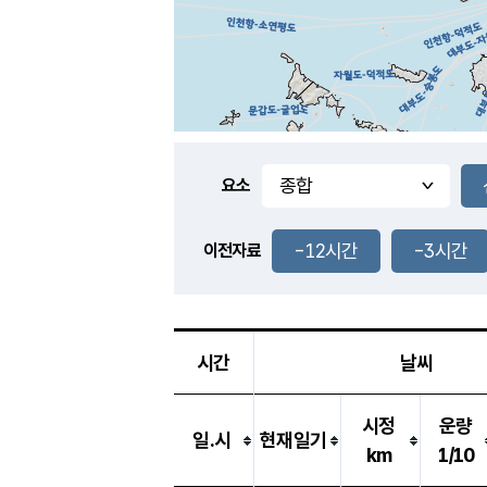
요소
-12시간
-3시간
이전자료
시간
날씨
시정
운량
일.시
현재일기
km
1/10