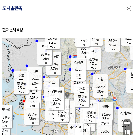
close
도시별관측
장남
판문점
35.5
℃
1.0
m/s
화현
35.1
동두천
℃
남면
-
현재날씨
육상
mm
파주
0.4
홈
m/s
포천
34.9
-
35.2
℃
mm
℃
35.1
℃
35.7
0.4
1.1
m/s
℃
m/s
-
양주
35.2
m/s
가
℃
-
1.4
-
mm
m/s
mm
-
mm
2.8
m/s
-
탄현
mm
36.1
-
3
℃
mm
남방
3.4
m/s
1
35.9
℃
-
파주금촌
mm
1.4
m/s
37.2
℃
-
장흥면
mm
2.3
m/s
34.9
℃
-
mm
3.7
m/s
34.7
℃
양촌
-
mm
창
-
m/s
은평
대곶
-
mm
36.4
노원
℃
-
김포
34.6
2.0
℃
33.8
m/s
℃
-
m/
-
1.3
36.3
m/s
mm
2.5
℃
m/s
서울
-
경서동
35.7
m
-
0.8
℃
mm
-
김포(공)
m/s
mm
1.8
-
m/s
mm
37.2
℃
34.5
-
℃
mm
36.0
℃
3.2
m/s
3.3
부천
m/s
3.3
구로
m/s
-
서초
mm
-
광명
mm
인천
송파*
-
mm
인천(공)
35.4
℃
37.5
℃
36.0
과천
경기광주
℃
36.1
1.3
35.7
36.6
m/s
℃
℃
℃
1.5
m/s
2.3
m/s
32.9
-
2.7
℃
mm
2.8
m/s
2.1
m/s
-
m/s
mm
-
35.9
33.6
mm
4.4
-
℃
℃
m/s
-
-
mm
무의도
mm
mm
분당구
1.6
-
1.5
m/s
m/s
mm
수리산길
-
-
mm
mm
2.1
의왕
38.0
℃
℃
2.5
m/s