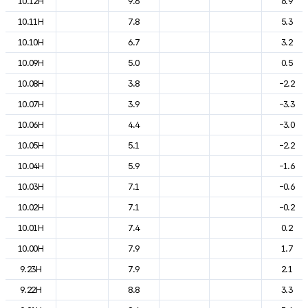
10.12H
9.6
6.9
10.11H
7.8
5.3
10.10H
6.7
3.2
10.09H
5.0
0.5
10.08H
3.8
-2.2
10.07H
3.9
-3.3
10.06H
4.4
-3.0
10.05H
5.1
-2.2
10.04H
5.9
-1.6
10.03H
7.1
-0.6
10.02H
7.1
-0.2
10.01H
7.4
0.2
10.00H
7.9
1.7
9.23H
7.9
2.1
9.22H
8.8
3.3