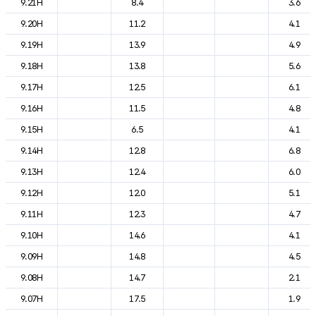
9.21H
8.4
3.6
9.20H
11.2
4.1
9.19H
13.9
4.9
9.18H
13.8
5.6
9.17H
12.5
6.1
9.16H
11.5
4.8
9.15H
6.5
4.1
9.14H
12.8
6.8
9.13H
12.4
6.0
9.12H
12.0
5.1
9.11H
12.3
4.7
9.10H
14.6
4.1
9.09H
14.8
4.5
9.08H
14.7
2.1
9.07H
17.5
1.9