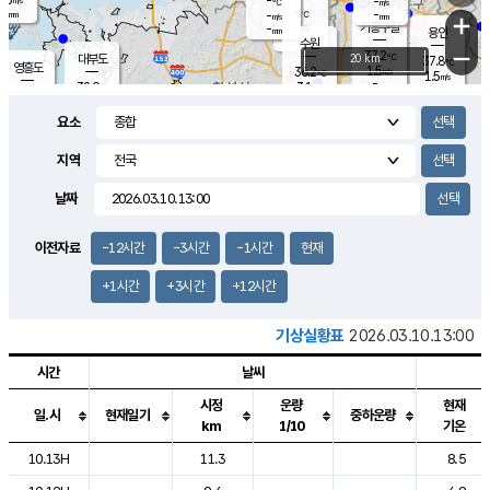
-
-
m/s
℃
-
-
-
mm
-
℃
mm
+
m/s
기흥구갈
-
-
m/s
mm
용인
-
수원
mm
−
37.2
℃
대부도
20 km
37.8
℃
영흥도
1.5
36.2
m/s
℃
1.5
m/s
-
mm
3.1
32.0
m/s
-
℃
mm
33.8
℃
-
오산
2.1
mm
m/s
2.4
m/s
-
mm
요소
-
mm
향남
35.2
℃
2.1
m/s
36.2
-
지역
℃
운평
mm
송탄
-
℃
m/s
-
s
mm
33.6
보
℃
날짜
37.3
℃
3.0
m/s
산
1.6
m/s
-
34.
mm
-
mm
0.4
℃
이전자료
-12시간
-3시간
-1시간
현재
-
m
/s
+1시간
+3시간
+12시간
기상실황표
2026.03.10.13:00
시간
날씨
시정
운량
현재
일.시
현재일기
중하운량
km
1/10
기온
도시별 기상실황표로 지점, 날씨, 기온, 강수, 바람, 기압등을 안내한 표입
10.13H
11.3
8.5