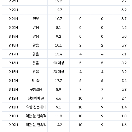
9.23H
12.2
2.7
9.22H
12.7
3.2
9.21H
연무
10.7
0
0
3.7
9.20H
맑음
8.1
0
0
4.2
9.19H
맑음
9.2
0
0
5.0
9.18H
맑음
10.1
2
2
5.9
9.17H
맑음
15.4
4
4
7.1
9.16H
맑음
20 이상
5
5
8.2
9.15H
맑음
20 이상
4
4
8.2
9.14H
비 끝
17.7
6
6
7.4
9.13H
구름많음
8.9
7
7
5.8
9.12H
진눈깨비 끝
6.6
10
7
2.4
9.11H
약한 진눈깨비
9.1
10
9
1.4
9.10H
약한 눈 연속적
11.8
10
9
1.8
9.09H
약한 눈 연속적
14.2
10
9
1.6