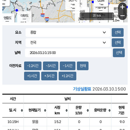
30.7
0.0
m/s
℃
-
-
-
mm
-
℃
mm
+
m/s
기흥구갈
-
-
m/s
mm
용인
-
수원
mm
−
29.9
℃
대부도
20 km
28.2
℃
영흥도
0.2
29.7
m/s
℃
1.0
m/s
-
mm
1.4
28.3
m/s
-
℃
mm
30.1
℃
-
오산
1.7
mm
m/s
1.6
m/s
-
mm
요소
-
mm
향남
26.8
℃
0.0
m/s
30.9
-
지역
℃
운평
mm
송탄
0.0
℃
m/s
-
s
mm
27.3
보
℃
날짜
31.1
℃
0.2
m/s
산
0.1
m/s
-
24.
mm
-
mm
0.0
℃
이전자료
-12시간
-3시간
-1시간
현재
-
m
/s
+1시간
+3시간
+12시간
기상실황표
2026.03.10.15:00
시간
날씨
시정
운량
현재
일.시
현재일기
중하운량
km
1/10
기온
도시별 기상실황표로 지점, 날씨, 기온, 강수, 바람, 기압등을 안내한 표입
10.15H
맑음
15.2
0
0
9.0