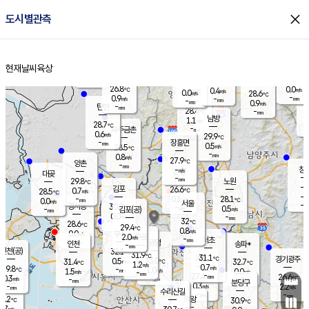
close
도시별관측
장남
판문점
27.1
℃
1.3
m/s
화현
25.5
동두천
℃
남면
-
현재날씨
육상
mm
파주
0.6
홈
m/s
포천
26.0
-
27.7
℃
mm
℃
27.4
℃
26.8
0.0
0.4
m/s
℃
m/s
0.0
양주
28.6
m/s
가
℃
-
0.9
-
mm
m/s
mm
-
mm
0.9
m/s
-
탄현
mm
28.4
-
2
℃
mm
남방
1.1
m/s
0
28.7
℃
-
파주금촌
mm
0.6
m/s
29.9
℃
-
장흥면
mm
0.5
m/s
28.5
℃
-
mm
0.8
m/s
27.9
℃
양촌
-
mm
창
-
m/s
은평
대곶
-
mm
29.8
노원
℃
-
김포
26.6
0.7
℃
28.5
m/s
℃
-
m/
-
0.1
28.1
m/s
mm
0.0
℃
m/s
서울
-
경서동
30.0
m
-
0.5
℃
mm
-
김포(공)
m/s
mm
0.0
-
m/s
mm
32
℃
28.6
-
℃
mm
29.4
℃
0.8
m/s
0.0
부천
m/s
2.0
구로
m/s
-
서초
mm
-
광명
mm
인천
송파*
-
mm
인천(공)
32.1
℃
31.9
℃
31.1
과천
경기광주
℃
33.0
0.5
31.4
32.7
m/s
℃
℃
℃
1.2
m/s
0.7
m/s
29.8
-
1.0
℃
mm
1.5
m/s
0.0
m/s
-
m/s
mm
-
27.4
26.6
mm
0.3
-
℃
℃
m/s
-
-
mm
무의도
mm
mm
분당구
0.3
-
2.2
m/s
m/s
mm
수리산길
-
-
mm
mm
9.2
의왕
30.9
℃
℃
0.7
m/s