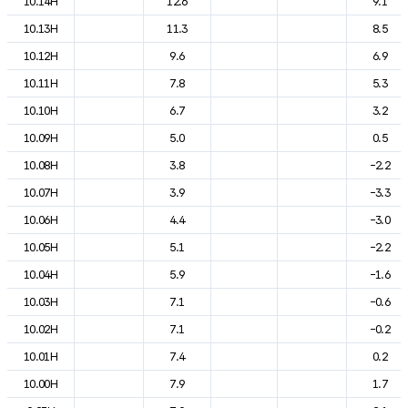
10.14H
12.6
9.1
10.13H
11.3
8.5
10.12H
9.6
6.9
10.11H
7.8
5.3
10.10H
6.7
3.2
10.09H
5.0
0.5
10.08H
3.8
-2.2
10.07H
3.9
-3.3
10.06H
4.4
-3.0
10.05H
5.1
-2.2
10.04H
5.9
-1.6
10.03H
7.1
-0.6
10.02H
7.1
-0.2
10.01H
7.4
0.2
10.00H
7.9
1.7