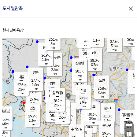
close
도시별관측
장남
판문점
26.4
℃
0.6
m/s
화현
27.0
동두천
℃
남면
-
현재날씨
육상
mm
파주
2.5
홈
m/s
포천
24.3
-
27.4
℃
mm
℃
27.5
℃
26.1
0.0
1.1
m/s
℃
m/s
-
양주
27.8
m/s
가
℃
-
3
-
mm
m/s
mm
-
mm
3.1
m/s
-
탄현
mm
27.1
-
2
℃
mm
남방
0.8
m/s
0
26.9
℃
-
파주금촌
mm
1.1
m/s
28.0
℃
-
장흥면
mm
0.7
m/s
27.6
℃
-
mm
2.6
m/s
28.5
℃
양촌
-
mm
창
-
m/s
은평
대곶
-
mm
27.4
노원
℃
-
김포
30.9
1.6
℃
27.5
m/s
℃
-
m/
-
2.5
26.8
m/s
mm
2.2
℃
m/s
서울
-
경서동
27.9
m
-
0.4
℃
mm
-
김포(공)
m/s
mm
0.3
-
m/s
mm
30.2
℃
27.9
-
℃
mm
28.2
℃
2.9
m/s
2.2
부천
m/s
2.5
구로
m/s
-
서초
mm
-
광명
mm
인천
송파*
-
mm
인천(공)
30.3
℃
31.2
℃
30.3
과천
경기광주
℃
31.7
0.5
29.9
31.0
m/s
℃
℃
℃
2.6
m/s
0.9
m/s
28.3
-
2.3
℃
mm
1.3
m/s
1.3
m/s
-
m/s
mm
-
26.9
27.6
mm
5.8
-
℃
℃
m/s
-
-
mm
무의도
mm
mm
분당구
0.4
-
1.7
m/s
m/s
mm
수리산길
-
-
mm
mm
7.8
의왕
29.8
℃
℃
2.2
m/s