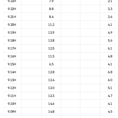
9.23H
7.9
2.1
9.22H
8.8
3.3
9.21H
8.4
3.6
9.20H
11.2
4.1
9.19H
13.9
4.9
9.18H
13.8
5.6
9.17H
12.5
6.1
9.16H
11.5
4.8
9.15H
6.5
4.1
9.14H
12.8
6.8
9.13H
12.4
6.0
9.12H
12.0
5.1
9.11H
12.3
4.7
9.10H
14.6
4.1
9.09H
14.8
4.5