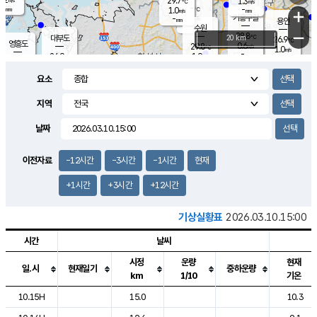
29.7
1.3
m/s
℃
-
-
-
mm
1.0
℃
mm
+
m/s
기흥구갈
-
-
m/s
mm
용인
-
수원
mm
−
28.8
℃
대부도
20 km
26.9
℃
영흥도
0.6
29.8
m/s
℃
1.0
m/s
-
mm
1.9
26.9
m/s
-
℃
mm
29.0
℃
-
오산
0.9
mm
m/s
2.3
m/s
-
mm
요소
-
mm
향남
27.8
℃
0.5
m/s
-
-
지역
℃
운평
mm
송탄
-
℃
m/s
-
s
mm
27.4
보
℃
날짜
30.3
℃
1.5
m/s
산
0.4
m/s
-
25.
mm
-
mm
0.1
℃
이전자료
-12시간
-3시간
-1시간
현재
-
m
/s
+1시간
+3시간
+12시간
기상실황표
2026.03.10.15:00
시간
날씨
시정
운량
현재
일.시
현재일기
중하운량
km
1/10
기온
도시별 기상실황표로 지점, 날씨, 기온, 강수, 바람, 기압등을 안내한 표입
10.15H
15.0
10.3