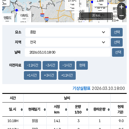
27.6
1.8
m/s
℃
2.0
-
-
mm
-
℃
mm
+
m/s
기흥구갈
-
-
m/s
mm
용인
-
수원
mm
−
26.4
℃
대부도
20 km
26.1
℃
영흥도
2.2
27.9
m/s
℃
2.1
m/s
-
mm
3.5
23.9
m/s
-
℃
mm
27.4
℃
-
오산
1.7
mm
m/s
5.5
m/s
14.5
mm
요소
11.5
mm
향남
26.4
℃
2.5
m/s
-
-
지역
℃
운평
mm
송탄
-
℃
m/s
-
s
mm
25.7
보
℃
날짜
26.0
m
℃
2.9
m/s
산
1.2
m/s
27.0
23.
mm
-
mm
0.5
℃
이전자료
-12시간
-3시간
-1시간
현재
1.0
/s
+1시간
+3시간
+12시간
기상실황표
2026.03.10.18:00
시간
날씨
시정
운량
현재
일.시
현재일기
중하운량
km
1/10
기온
도시별 기상실황표로 지점, 날씨, 기온, 강수, 바람, 기압등을 안내한 표입
10.18H
맑음
14.1
3
1
9.0