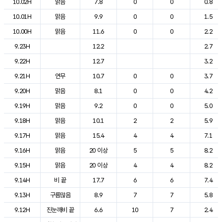
10.02H
맑음
7.8
0
0
0.8
10.01H
맑음
9.9
0
0
1.5
10.00H
맑음
11.6
0
0
2.2
9.23H
12.2
2.7
9.22H
12.7
3.2
9.21H
연무
10.7
0
0
3.7
9.20H
맑음
8.1
0
0
4.2
9.19H
맑음
9.2
0
0
5.0
9.18H
맑음
10.1
2
2
5.9
9.17H
맑음
15.4
4
4
7.1
9.16H
맑음
20 이상
5
5
8.2
9.15H
맑음
20 이상
4
4
8.2
9.14H
비 끝
17.7
6
6
7.4
9.13H
구름많음
8.9
7
7
5.8
9.12H
진눈깨비 끝
6.6
10
7
2.4