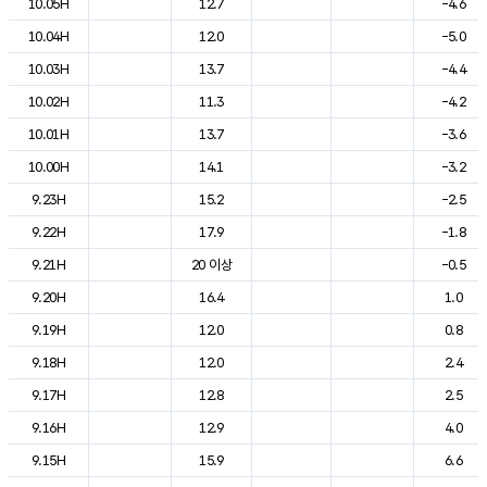
10.05H
12.7
-4.6
10.04H
12.0
-5.0
10.03H
13.7
-4.4
10.02H
11.3
-4.2
10.01H
13.7
-3.6
10.00H
14.1
-3.2
9.23H
15.2
-2.5
9.22H
17.9
-1.8
9.21H
20 이상
-0.5
9.20H
16.4
1.0
9.19H
12.0
0.8
9.18H
12.0
2.4
9.17H
12.8
2.5
9.16H
12.9
4.0
9.15H
15.9
6.6