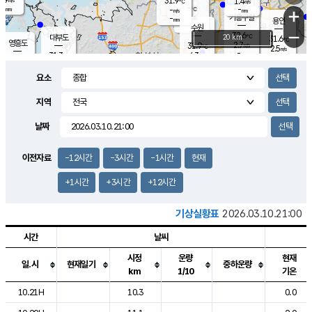
31.9
1.4
m/s
℃
-
-
-
mm
-
℃
mm
+
m/s
기흥구갈
-
-
m/s
mm
용인
-
수원
mm
−
32.6
℃
대부도
20 km
31.6
℃
영흥도
2.7
31.9
m/s
℃
2.5
m/s
-
mm
4.3
31.3
m/s
-
℃
mm
31.3
℃
-
오산
3.9
mm
m/s
5.1
m/s
-
mm
요소
-
mm
향남
31.1
℃
2.8
m/s
32.1
-
지역
℃
운평
mm
송탄
-
℃
m/s
-
s
mm
31.1
보
℃
날짜
31.9
℃
3.3
m/s
산
1.7
m/s
-
29.
mm
-
mm
1.4
℃
이전자료
-12시간
-3시간
-1시간
현재
-
m
/s
+1시간
+3시간
+12시간
기상실황표
2026.03.10.21:00
시간
날씨
시정
운량
현재
일.시
현재일기
중하운량
km
1/10
기온
도시별 기상실황표로 지점, 날씨, 기온, 강수, 바람, 기압등을 안내한 표입
10.21H
10.3
0.0