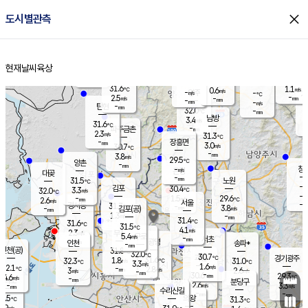
close
도시별관측
장남
판문점
30.1
℃
2.8
m/s
화현
30.7
동두천
℃
남면
-
현재날씨
육상
mm
파주
2.7
홈
m/s
포천
30.2
-
30.4
℃
mm
℃
30.3
℃
31.6
1.1
0.6
m/s
℃
m/s
-
양주
-
m/s
가
℃
-
2.5
-
mm
m/s
mm
-
mm
-
m/s
-
탄현
mm
32.0
-
2
℃
mm
남방
3.4
m/s
1
31.6
℃
-
파주금촌
mm
2.3
m/s
31.3
℃
-
장흥면
mm
3.0
m/s
30.7
℃
-
mm
3.8
m/s
29.5
℃
양촌
-
mm
창
-
m/s
은평
대곶
-
mm
31.5
노원
℃
-
김포
30.4
3.3
℃
32.0
m/s
℃
-
m/
-
1.5
29.6
m/s
mm
2.6
℃
m/s
서울
-
경서동
31.7
m
-
3.8
℃
mm
-
김포(공)
m/s
mm
1.3
-
m/s
mm
31.4
℃
31.6
-
℃
mm
31.5
℃
4.1
m/s
2.3
부천
m/s
5.4
구로
m/s
-
서초
mm
-
광명
mm
인천
송파*
-
mm
인천(공)
31.8
℃
32.0
℃
30.7
과천
경기광주
℃
31.6
1.8
32.3
31.0
m/s
℃
℃
℃
3.3
m/s
1.6
m/s
32.1
-
2.8
℃
mm
3
m/s
2.6
m/s
-
m/s
mm
-
30.6
29.3
mm
4.6
-
℃
℃
m/s
-
-
mm
무의도
mm
mm
분당구
2.6
-
3.3
m/s
m/s
mm
수리산길
-
-
mm
mm
0.5
의왕
31.3
℃
℃
2.9
m/s