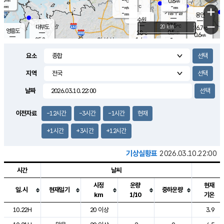
-
0.8
m/s
℃
-
-
-
mm
-
℃
mm
+
m/s
기흥구갈
-
-
m/s
mm
용인
-
수원
mm
−
27.5
℃
대부도
20 km
26.7
℃
영흥도
0.5
28
m/s
℃
0.6
m/s
-
mm
1.4
25.2
m/s
-
℃
mm
27.0
℃
-
오산
0.1
mm
m/s
0.7
m/s
-
mm
요소
-
mm
향남
25.2
℃
0.0
m/s
28.6
-
지역
℃
운평
mm
송탄
0.5
℃
m/s
-
s
mm
26.3
보
℃
날짜
28.0
℃
1.1
m/s
산
0.2
m/s
-
-
mm
-
mm
-
m
℃
이전자료
-12시간
-3시간
-1시간
현재
-
m
/s
+1시간
+3시간
+12시간
기상실황표
2026.03.10.22:00
시간
날씨
시정
운량
현재
일.시
현재일기
중하운량
km
1/10
기온
도시별 기상실황표로 지점, 날씨, 기온, 강수, 바람, 기압등을 안내한 표입
10.22H
20 이상
3.9