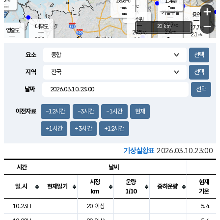
28.8
1.4
m/s
℃
-
-
-
mm
-
℃
mm
+
m/s
기흥구갈
-
-
m/s
mm
용인
-
수원
mm
−
27.7
℃
대부도
20 km
27.7
℃
영흥도
2.4
29.5
m/s
℃
2.1
m/s
-
mm
4.6
28.2
m/s
-
℃
mm
29.8
℃
-
오산
3.0
mm
m/s
6.1
m/s
-
mm
요소
-
mm
향남
27.9
℃
2.3
m/s
29.5
-
지역
℃
운평
mm
송탄
1.0
℃
m/s
-
s
mm
27.0
보
℃
날짜
28.7
℃
3.0
m/s
산
1.3
m/s
-
-
mm
-
mm
-
m
℃
이전자료
-12시간
-3시간
-1시간
현재
-
m
/s
+1시간
+3시간
+12시간
기상실황표
2026.03.10.23:00
시간
날씨
시정
운량
현재
일.시
현재일기
중하운량
km
1/10
기온
도시별 기상실황표로 지점, 날씨, 기온, 강수, 바람, 기압등을 안내한 표입
10.23H
20 이상
5.4