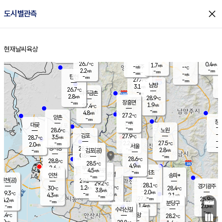
close
도시별관측
장남
판문점
26.5
℃
2.5
m/s
화현
25.9
동두천
℃
남면
-
현재날씨
육상
mm
파주
2.7
홈
m/s
포천
25.4
-
28.1
℃
mm
℃
26.5
℃
26.7
0.4
1.7
m/s
℃
m/s
-
양주
-
m/s
가
℃
-
2.2
-
mm
m/s
mm
-
mm
-
m/s
-
탄현
mm
27.4
-
2
℃
mm
남방
3.1
m/s
0
26.7
℃
-
파주금촌
mm
2.8
m/s
28.9
℃
-
장흥면
mm
1.9
m/s
27.4
℃
-
mm
4.8
m/s
27.2
℃
양촌
-
mm
창
-
m/s
은평
대곶
-
mm
28.6
노원
℃
-
김포
27.9
3.5
℃
28.7
m/s
℃
-
m/
-
2.2
27.5
m/s
mm
2.0
℃
m/s
서울
-
경서동
28.3
m
-
2.8
℃
mm
-
김포(공)
m/s
mm
0.8
-
m/s
mm
28.6
℃
28.8
-
℃
mm
28.5
℃
4.9
m/s
2.6
부천
m/s
4.5
구로
m/s
-
서초
mm
-
광명
mm
인천
송파*
-
mm
인천(공)
29.1
℃
29.2
℃
28.1
과천
경기광주
℃
29.0
1.2
30
28.4
m/s
℃
℃
℃
3.8
m/s
2.0
m/s
29.3
-
2.6
℃
mm
4.3
m/s
2.1
m/s
-
m/s
mm
-
27.2
25.9
mm
4.2
-
℃
℃
m/s
-
-
mm
무의도
mm
mm
분당구
1.4
-
2.0
m/s
m/s
mm
수리산길
-
-
mm
mm
7.4
의왕
28.2
℃
℃
3.0
m/s