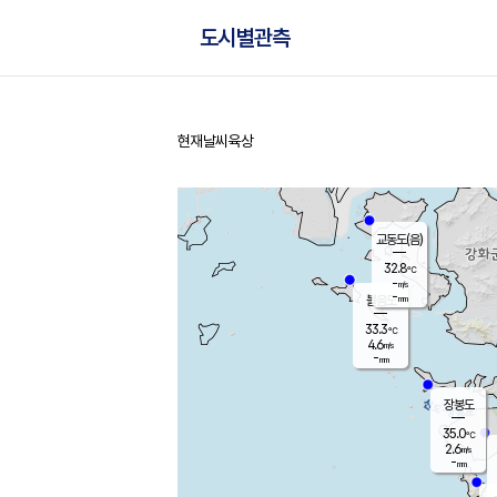
도시별관측
현재날씨
육상
홈
교동도(음)
32.8
℃
-
m/s
-
mm
볼음도
대연평
33.3
℃
4.6
m/s
34.2
℃
-
mm
1.5
m/s
-
mm
장봉도
35.0
℃
2.6
m/s
-
mm