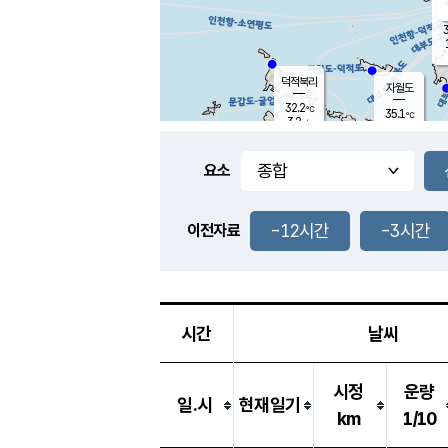
3
덕적북리
자월도
32.2
℃
35.1
℃
3.2
m/s
0.9
m/s
-
mm
-
mm
요소
풍도
32.4
덕적지도
1.1
m/
-
-12시간
-3시간
mm
이전자료
31.0
℃
대
2.9
m/s
-
mm
34.1
5.7
m
-
mm
시간
날씨
시정
운량
일.시
현재일기
km
1/10