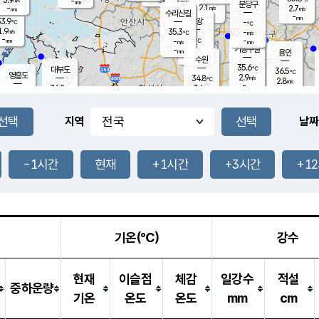
-
-
mm
무의도
mm
mm
분당구
2.1
-
2.7
m/s
m/s
mm
수리산길
-
-
mm
mm
3.9
의왕
-
℃
℃
1.9
35.3
m/s
-
m/s
℃
-
-
-
mm
-
℃
mm
m/s
기흥구갈
-
-
m/s
mm
용인
-
수원
mm
35.6
℃
대부도
36.5
℃
영흥도
2.9
34.8
m/s
℃
2.8
m/s
-
mm
3.4
36.2
m/s
-
℃
mm
33.4
℃
-
오산
2.6
mm
m/s
0.6
m/s
-
mm
-
mm
향남
35.4
℃
지역
날짜
1.8
m/s
-
-
℃
운평
mm
송탄
-
℃
m/s
-
s
mm
35.0
보
℃
35.6
-1시간
현재
+1시간
+3시간
+1
℃
2.2
m/s
산
2.7
m/s
-
32.
mm
-
mm
2.5
℃
-
m
/s
기온(℃)
강수
현재
이슬점
체감
일강수
적설
중하운량
기온
온도
온도
mm
cm