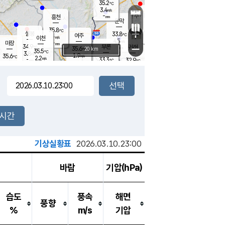
35.2
℃
강림
3.4
m/s
원주
-
흥천
mm
31.5
℃
문막
1.6
m/s
35.7
℃
35.8
-
℃
mm
+
3.3
설봉
m/s
33.8
℃
여주
-
m/s
이천
-
mm
4.5
m/s
-
마장
mm
신림
34.9
부론
-
귀래
−
℃
mm
35.6
20 km
℃
35.5
℃
3.8
m/s
1.9
35.6
m/s
℃
33.5
2.2
m/s
℃
-
33.3
32.9
mm
℃
-
℃
mm
2.8
m/s
-
1.7
mm
m/s
3.9
2.7
m/s
m/s
-
mm
-
백운
mm
-
-
mm
mm
백암
장호원
34.8
℃
3.2
m/s
34.2
℃
34.7
엄정
℃
-
mm
1.6
m/s
3.1
m/s
노은
-
mm
-
33.7
mm
℃
개
2시간
2.7
m/s
33.7
℃
-
mm
9
2.2
℃
m/s
-
m/s
mm
m
기상실황표
2026.03.10.23:00
바람
기압(hPa)
습도
풍속
해면
풍향
%
m/s
기압