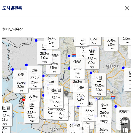
close
도시별관측
장남
판문점
35.0
℃
1.2
m/s
화현
34.9
동두천
℃
남면
-
현재날씨
육상
mm
파주
1.1
홈
m/s
포천
34.0
-
33.9
℃
mm
℃
34.4
℃
34.7
1.0
0.9
m/s
℃
m/s
-
양주
35.8
m/s
가
℃
-
1
-
mm
m/s
mm
-
mm
2.0
m/s
-
탄현
mm
37.4
-
3
℃
mm
남방
1.8
m/s
1
38.3
℃
-
파주금촌
mm
1.0
m/s
36.1
℃
-
장흥면
mm
0.9
m/s
35.9
℃
-
mm
3.5
m/s
37.1
℃
양촌
-
mm
창
-
m/s
은평
대곶
-
mm
37.2
노원
℃
-
김포
36.3
2.2
℃
35.4
m/s
℃
-
m/
-
1.4
36.3
m/s
mm
2.0
℃
m/s
서울
-
경서동
36.0
m
-
2.0
℃
mm
-
김포(공)
m/s
mm
1.2
-
m/s
mm
34.7
℃
35.9
-
℃
mm
37.1
℃
0.9
m/s
2.6
부천
m/s
1.9
구로
m/s
-
서초
mm
-
광명
mm
인천
송파*
-
mm
인천(공)
35.0
℃
36.6
℃
36.6
과천
경기광주
℃
35.9
0.2
34.3
36.9
m/s
℃
℃
℃
1.5
m/s
1.5
m/s
34.1
-
0.6
℃
mm
3.3
m/s
1.7
m/s
-
m/s
mm
-
35.5
34.0
mm
4.1
-
℃
℃
m/s
-
-
mm
무의도
mm
mm
분당구
1.3
-
1.1
m/s
m/s
mm
수리산길
-
-
mm
mm
5.5
의왕
36.5
℃
℃
1.5
m/s