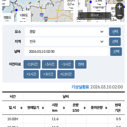
33.5
1.9
m/s
℃
-
-
-
mm
0.7
℃
mm
+
m/s
기흥구갈
-
-
m/s
mm
용인
-
수원
mm
−
37.2
℃
대부도
20 km
35.4
℃
영흥도
1.4
34.9
m/s
℃
2.3
m/s
-
mm
2.1
34.5
m/s
-
℃
mm
32.2
℃
-
오산
1.7
mm
m/s
0.9
m/s
-
mm
요소
-
mm
향남
35.4
℃
1.2
m/s
35.8
-
지역
℃
운평
mm
송탄
1.0
℃
m/s
-
s
mm
34.7
보
℃
날짜
35.9
℃
1.3
m/s
산
2.0
m/s
-
33.
mm
-
mm
1.5
℃
이전자료
-12시간
-3시간
-1시간
현재
-
m
/s
+1시간
+3시간
+12시간
기상실황표
2026.03.10.02:00
시간
날씨
시정
운량
현재
일.시
현재일기
중하운량
km
1/10
기온
도시별 기상실황표로 지점, 날씨, 기온, 강수, 바람, 기압등을 안내한 표입
10.02H
11.6
0.5