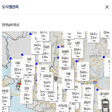
close
도시별관측
장남
판문점
33.6
℃
1.0
m/s
화현
35.7
동두천
℃
남면
-
현재날씨
육상
mm
파주
1.1
홈
m/s
포천
35.2
-
34.3
℃
mm
℃
34.5
℃
33.7
0.0
1
m/s
℃
m/s
-
양주
34.3
m/s
가
℃
-
1
-
mm
m/s
mm
-
mm
2.1
m/s
-
탄현
mm
35.7
-
3
℃
mm
남방
2.5
m/s
1
34.0
℃
-
파주금촌
mm
1.7
m/s
36.6
℃
-
장흥면
mm
1.2
m/s
35.5
℃
-
mm
1.9
m/s
34.8
℃
양촌
-
mm
창
0.9
m/s
은평
대곶
-
mm
35.4
노원
℃
-
김포
34.5
2.7
℃
33.1
m/s
℃
-
m/
-
1.4
34.8
m/s
mm
2.1
℃
m/s
서울
-
경서동
35.3
m
-
1.4
℃
mm
-
김포(공)
m/s
mm
1.1
-
m/s
mm
33.9
℃
33.9
-
℃
mm
34.9
℃
2
m/s
2.4
부천
m/s
1.4
구로
m/s
-
서초
mm
-
광명
mm
인천
송파*
-
mm
인천(공)
35.8
℃
34.6
℃
34.2
과천
경기광주
℃
34.1
1.0
33
34.4
m/s
℃
℃
℃
1.5
m/s
1.5
m/s
33.4
-
0.9
℃
mm
2.9
m/s
2.1
m/s
-
m/s
mm
-
33.7
31.3
mm
3.2
-
℃
℃
m/s
-
-
mm
무의도
mm
mm
분당구
1.4
-
1.6
m/s
m/s
mm
수리산길
-
-
mm
mm
3.2
의왕
35.0
℃
℃
2.2
m/s