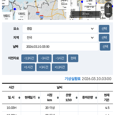
34.4
1.4
m/s
℃
-
-
-
mm
0.1
℃
mm
+
m/s
기흥구갈
-
-
m/s
mm
용인
-
수원
mm
−
34.2
℃
대부도
20 km
33.7
℃
영흥도
1.5
32.8
m/s
℃
1.8
m/s
-
mm
1.7
33.0
m/s
-
℃
mm
31.4
℃
-
오산
2.1
mm
m/s
2.1
m/s
-
mm
요소
-
mm
향남
33.3
℃
1.6
m/s
34.5
-
지역
℃
운평
mm
송탄
0.9
℃
m/s
-
s
mm
32.8
보
℃
날짜
34.7
℃
2.4
m/s
산
1.8
m/s
-
31.
mm
-
mm
1.0
℃
이전자료
-12시간
-3시간
-1시간
현재
-
m
/s
+1시간
+3시간
+12시간
기상실황표
2026.03.10.03:00
시간
날씨
시정
운량
현재
일.시
현재일기
중하운량
km
1/10
기온
도시별 기상실황표로 지점, 날씨, 기온, 강수, 바람, 기압등을 안내한 표입
10.03H
20 이상
4.5