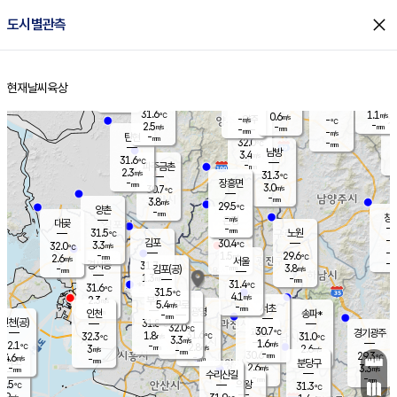
close
도시별관측
장남
판문점
30.1
℃
2.8
m/s
화현
30.7
동두천
℃
남면
-
현재날씨
육상
mm
파주
2.7
홈
m/s
포천
30.2
-
30.4
℃
mm
℃
30.3
℃
31.6
1.1
0.6
m/s
℃
m/s
-
양주
-
m/s
가
℃
-
2.5
-
mm
m/s
mm
-
mm
-
m/s
-
탄현
mm
32.0
-
2
℃
mm
남방
3.4
m/s
1
31.6
℃
-
파주금촌
mm
2.3
m/s
31.3
℃
-
장흥면
mm
3.0
m/s
30.7
℃
-
mm
3.8
m/s
29.5
℃
양촌
-
mm
창
-
m/s
은평
대곶
-
mm
31.5
노원
℃
-
김포
30.4
3.3
℃
32.0
m/s
℃
-
m/
-
1.5
29.6
m/s
mm
2.6
℃
m/s
서울
-
경서동
31.7
m
-
3.8
℃
mm
-
김포(공)
m/s
mm
1.3
-
m/s
mm
31.4
℃
31.6
-
℃
mm
31.5
℃
4.1
m/s
2.3
부천
m/s
5.4
구로
m/s
-
서초
mm
-
광명
mm
인천
송파*
-
mm
인천(공)
31.8
℃
32.0
℃
30.7
과천
경기광주
℃
31.6
1.8
32.3
31.0
m/s
℃
℃
℃
3.3
m/s
1.6
m/s
32.1
-
2.8
℃
mm
3
m/s
2.6
m/s
-
m/s
mm
-
30.6
29.3
mm
4.6
-
℃
℃
m/s
-
-
mm
무의도
mm
mm
분당구
2.6
-
3.3
m/s
m/s
mm
수리산길
-
-
mm
mm
0.5
의왕
31.3
℃
℃
2.9
m/s