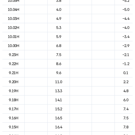
10.05H
3.8
-5.2
10.04H
4.0
-5.0
10.03H
4.9
-4.4
10.02H
5.3
-4.0
10.01H
5.9
-3.4
10.00H
6.8
-2.9
9.23H
7.5
-2.1
9.22H
8.6
-1.2
9.21H
9.6
0.1
9.20H
11.0
2.2
9.19H
13.3
4.8
9.18H
14.1
6.0
9.17H
15.2
7.4
9.16H
16.5
7.5
9.15H
16.4
7.8