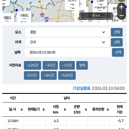
31.9
1.4
m/s
℃
-
-
-
mm
-
℃
mm
+
m/s
기흥구갈
-
-
m/s
mm
용인
-
수원
mm
−
32.6
℃
대부도
20 km
31.6
℃
영흥도
2.7
31.9
m/s
℃
2.5
m/s
-
mm
4.3
31.3
m/s
-
℃
mm
31.3
℃
-
오산
3.9
mm
m/s
5.1
m/s
-
mm
요소
-
mm
향남
31.1
℃
2.8
m/s
32.1
-
지역
℃
운평
mm
송탄
-
℃
m/s
-
s
mm
31.1
보
℃
날짜
31.9
℃
3.3
m/s
산
1.7
m/s
-
29.
mm
-
mm
1.4
℃
이전자료
-12시간
-3시간
-1시간
현재
-
m
/s
+1시간
+3시간
+12시간
기상실황표
2026.03.10.06:00
시간
날씨
시정
운량
현재
일.시
현재일기
중하운량
km
1/10
기온
도시별 기상실황표로 지점, 날씨, 기온, 강수, 바람, 기압등을 안내한 표입
10.06H
4.3
-5.7