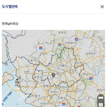
close
도시별관측
현재날씨
육상
홈