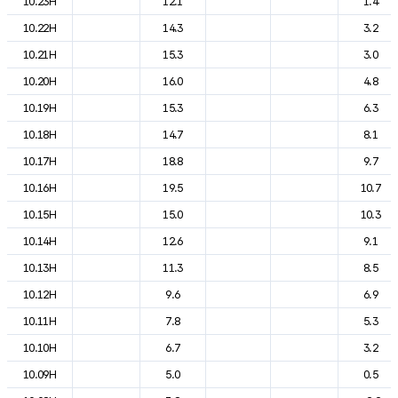
10.23H
12.1
1.4
10.22H
14.3
3.2
10.21H
15.3
3.0
10.20H
16.0
4.8
10.19H
15.3
6.3
10.18H
14.7
8.1
10.17H
18.8
9.7
10.16H
19.5
10.7
10.15H
15.0
10.3
10.14H
12.6
9.1
10.13H
11.3
8.5
10.12H
9.6
6.9
10.11H
7.8
5.3
10.10H
6.7
3.2
10.09H
5.0
0.5