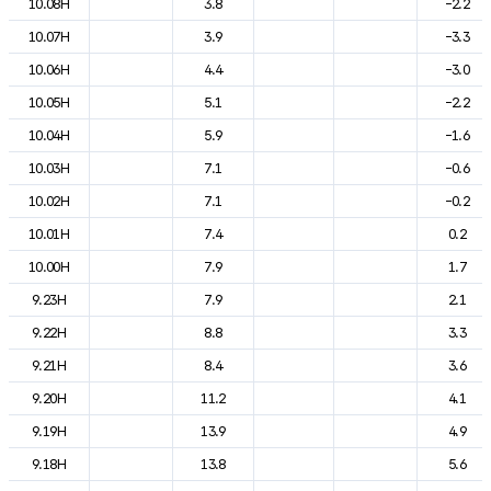
10.08H
3.8
-2.2
10.07H
3.9
-3.3
10.06H
4.4
-3.0
10.05H
5.1
-2.2
10.04H
5.9
-1.6
10.03H
7.1
-0.6
10.02H
7.1
-0.2
10.01H
7.4
0.2
10.00H
7.9
1.7
9.23H
7.9
2.1
9.22H
8.8
3.3
9.21H
8.4
3.6
9.20H
11.2
4.1
9.19H
13.9
4.9
9.18H
13.8
5.6