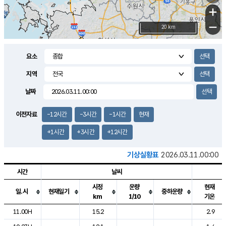
+
−
20 km
요소
지역
날짜
이전자료
-12시간
-3시간
-1시간
현재
+1시간
+3시간
+12시간
기상실황표
2026.03.11.00:00
시간
날씨
시정
운량
현재
일.시
현재일기
중하운량
km
1/10
기온
도시별 기상실황표로 지점, 날씨, 기온, 강수, 바람, 기압등을 안내한 표입
11.00H
15.2
2.9