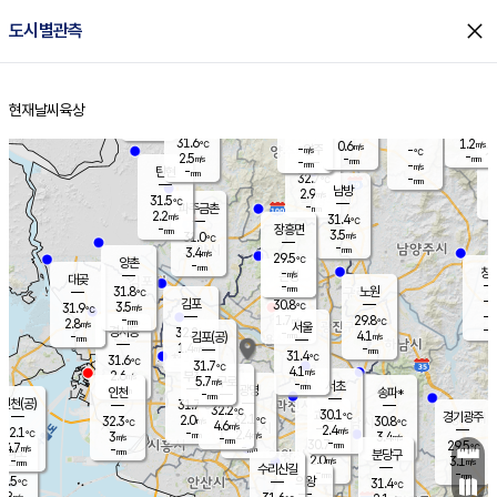
close
도시별관측
장남
판문점
30.5
℃
3.9
m/s
화현
30.6
동두천
℃
남면
-
현재날씨
육상
mm
파주
3.4
홈
m/s
포천
30.7
-
30.4
℃
mm
℃
30.9
℃
31.6
1.2
0.6
m/s
℃
m/s
-
양주
-
m/s
가
℃
-
2.5
-
mm
m/s
mm
-
mm
-
m/s
-
탄현
mm
32.7
-
2
℃
mm
남방
2.9
m/s
1
31.5
℃
-
파주금촌
mm
2.2
m/s
31.4
℃
-
장흥면
mm
3.5
m/s
31.0
℃
-
mm
3.4
m/s
29.5
℃
양촌
-
mm
창
-
m/s
은평
대곶
-
mm
31.8
노원
℃
-
김포
30.8
3.5
℃
31.9
m/s
℃
-
m/
-
1.7
29.8
m/s
mm
2.8
℃
m/s
서울
-
경서동
32.2
m
-
4.1
℃
mm
-
김포(공)
m/s
mm
1.4
-
m/s
mm
31.4
℃
31.6
-
℃
mm
31.7
℃
4.1
m/s
2.6
부천
m/s
5.7
구로
m/s
-
서초
mm
-
광명
mm
인천
송파*
-
mm
인천(공)
31.7
℃
32.2
℃
30.1
과천
경기광주
℃
32.1
2.0
32.3
30.8
m/s
℃
℃
℃
4.6
m/s
2.4
m/s
32.1
-
2.4
℃
mm
3
m/s
3.4
m/s
-
m/s
mm
-
30.7
29.5
mm
4.7
-
℃
℃
m/s
-
-
mm
무의도
mm
mm
분당구
2.0
-
3.1
m/s
m/s
mm
수리산길
-
-
mm
mm
0.5
의왕
31.4
℃
℃
2.8
m/s