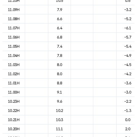
11.10H
10.5
0.6
11.09H
7.9
-3.2
11.08H
6.6
-5.2
11.07H
6.4
-6.1
11.06H
6.8
-5.7
11.05H
7.4
-5.4
11.04H
7.8
-4.9
11.03H
8.0
-4.5
11.02H
8.0
-4.2
11.01H
8.8
-3.6
11.00H
9.1
-3.0
10.23H
9.6
-2.2
10.22H
10.2
-1.3
10.21H
10.3
0.0
10.20H
11.1
2.0