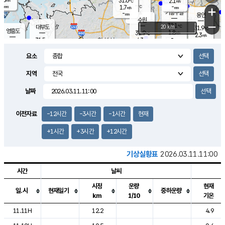
31.6
2.1
m/s
℃
-
-
-
mm
1.7
℃
mm
+
m/s
기흥구갈
-
-
m/s
mm
용인
-
수원
mm
−
32.1
℃
대부도
20 km
31.9
℃
영흥도
1.8
31.9
m/s
℃
2.3
m/s
-
mm
4.3
31.5
m/s
-
℃
mm
31.6
℃
-
오산
3.9
mm
m/s
5.6
m/s
-
mm
요소
-
mm
향남
31.4
℃
2.7
m/s
32.5
-
지역
℃
운평
mm
송탄
2.0
℃
m/s
-
s
mm
31.1
보
℃
날짜
31.9
℃
3.6
m/s
산
2.2
m/s
-
29.
mm
-
mm
1.2
℃
이전자료
-12시간
-3시간
-1시간
현재
-
m
/s
+1시간
+3시간
+12시간
기상실황표
2026.03.11.11:00
시간
날씨
시정
운량
현재
일.시
현재일기
중하운량
km
1/10
기온
도시별 기상실황표로 지점, 날씨, 기온, 강수, 바람, 기압등을 안내한 표입
11.11H
12.2
4.9