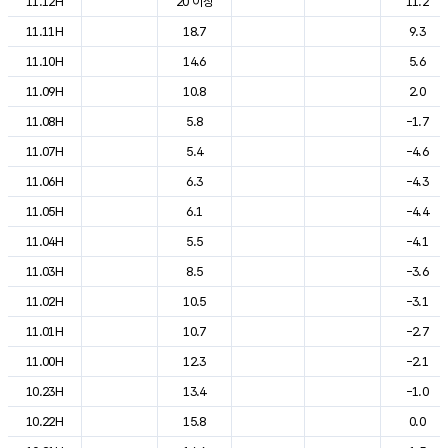
11.12H
20 이상
11.2
11.11H
18.7
9.3
11.10H
14.6
5.6
11.09H
10.8
2.0
11.08H
5.8
-1.7
11.07H
5.4
-4.6
11.06H
6.3
-4.3
11.05H
6.1
-4.4
11.04H
5.5
-4.1
11.03H
8.5
-3.6
11.02H
10.5
-3.1
11.01H
10.7
-2.7
11.00H
12.3
-2.1
10.23H
13.4
-1.0
10.22H
15.8
0.0