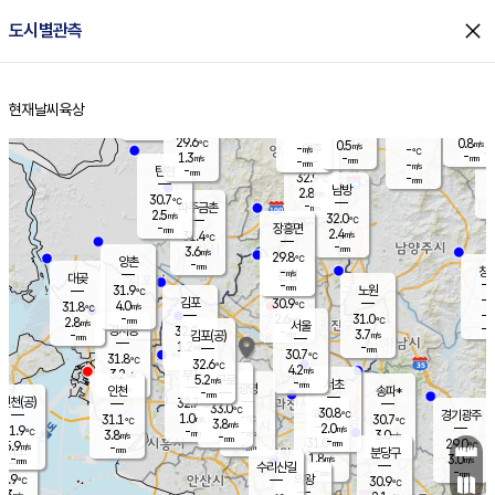
close
도시별관측
장남
판문점
30.4
℃
2.6
m/s
화현
30.2
동두천
℃
남면
-
현재날씨
육상
mm
파주
3.1
홈
m/s
포천
30.3
-
29.5
℃
mm
℃
30.6
℃
29.6
0.8
0.5
m/s
℃
m/s
-
양주
-
m/s
가
℃
-
1.3
-
mm
m/s
mm
-
mm
-
m/s
-
탄현
mm
32.9
-
2
℃
mm
남방
2.8
m/s
2
30.7
℃
-
파주금촌
mm
2.5
m/s
32.0
℃
-
장흥면
mm
2.4
m/s
31.4
℃
-
mm
3.6
m/s
29.8
℃
양촌
-
mm
창
-
m/s
은평
대곶
-
mm
31.9
노원
℃
-
김포
30.9
4.0
℃
31.8
m/s
℃
-
m/
-
2.6
31.0
m/s
mm
2.8
℃
m/s
서울
-
경서동
32.0
m
-
3.7
℃
mm
-
김포(공)
m/s
mm
1.2
-
m/s
mm
30.7
℃
31.8
-
℃
mm
32.6
℃
4.2
m/s
3.2
부천
m/s
5.2
구로
m/s
-
서초
mm
-
광명
mm
인천
송파*
-
mm
인천(공)
32.7
℃
33.0
℃
30.8
과천
경기광주
℃
-
1.0
31.1
30.7
m/s
℃
℃
℃
3.8
m/s
2.0
m/s
31.9
-
-
℃
mm
3.8
m/s
3.0
m/s
-
m/s
mm
-
31.0
29.0
mm
5.9
-
℃
℃
m/s
-
-
mm
무의도
mm
mm
분당구
1.8
-
3.0
m/s
m/s
mm
수리산길
-
-
mm
mm
9.9
의왕
30.9
℃
℃
3.3
m/s