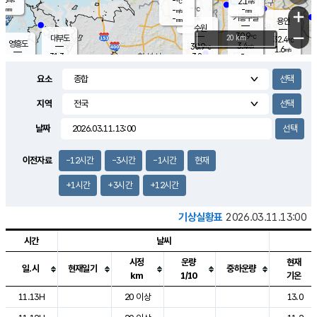
-
2.1
m/s
℃
-
-
-
mm
-
℃
mm
+
m/s
기흥구갈
-
-
m/s
mm
용인
-
수원
mm
−
30.9
℃
대부도
20 km
32.4
℃
영흥도
3.4
30.9
m/s
℃
1.6
m/s
-
mm
3.8
31.3
m/s
-
℃
mm
30.6
℃
-
오산
3.6
mm
m/s
4.4
m/s
-
mm
요소
-
mm
향남
31.1
℃
2.6
m/s
31.9
-
지역
℃
운평
mm
송탄
-
℃
m/s
-
s
mm
31.0
보
℃
날짜
31.4
℃
3.0
m/s
산
1.9
m/s
-
28.
mm
-
mm
2.2
℃
이전자료
-12시간
-3시간
-1시간
현재
-
m
/s
+1시간
+3시간
+12시간
기상실황표
2026.03.11.13:00
시간
날씨
시정
운량
현재
일.시
현재일기
중하운량
km
1/10
기온
도시별 기상실황표로 지점, 날씨, 기온, 강수, 바람, 기압등을 안내한 표입
11.13H
20 이상
13.0