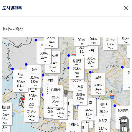
close
도시별관측
장남
판문점
29.5
℃
0.1
m/s
화현
27.8
동두천
℃
남면
-
현재날씨
육상
mm
파주
0.1
홈
m/s
포천
28.3
-
30.7
℃
mm
℃
29.6
℃
29.7
0.0
0.4
m/s
℃
m/s
0.1
양주
31.2
m/s
가
℃
-
0.4
-
mm
m/s
mm
-
mm
1.3
m/s
-
탄현
mm
31.5
-
3
℃
mm
남방
1.1
m/s
0
30.9
℃
-
파주금촌
mm
0.5
m/s
33.1
℃
-
장흥면
mm
0.7
m/s
31.4
℃
-
mm
2.8
m/s
29.8
℃
양촌
-
mm
창
-
m/s
은평
대곶
-
mm
31.9
노원
℃
-
김포
29.2
1.0
℃
30.6
m/s
℃
-
m/
-
0.7
30.8
m/s
mm
0.1
℃
m/s
서울
-
경서동
31.8
m
-
0.4
℃
mm
-
김포(공)
m/s
mm
1.3
-
m/s
mm
33.8
℃
30.8
-
℃
mm
32.0
℃
3.2
m/s
0.5
부천
m/s
3.5
구로
m/s
-
서초
mm
-
광명
mm
인천
송파*
-
mm
인천(공)
33.2
℃
34.2
℃
34.5
과천
경기광주
℃
34.2
0.4
31.8
35.2
m/s
℃
℃
℃
2.6
m/s
1.1
m/s
29.4
-
1.8
℃
mm
2.6
m/s
1.1
m/s
-
m/s
mm
-
30.8
28.6
mm
2.5
-
℃
℃
m/s
-
-
mm
무의도
mm
mm
분당구
1.0
-
1.4
m/s
m/s
mm
수리산길
-
-
mm
mm
0.5
의왕
33.4
℃
℃
1.8
m/s