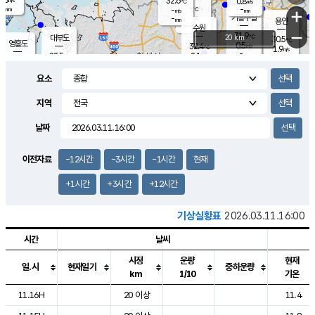
32.6
0.8
m/s
℃
-
-
-
mm
-
℃
mm
+
m/s
기흥구갈
-
-
m/s
mm
용인
-
수원
mm
−
31.9
℃
대부도
20 km
30.5
℃
영흥도
0.5
32.4
m/s
℃
1.9
m/s
-
mm
2.1
28.5
m/s
-
℃
mm
30.5
℃
-
오산
1.4
mm
m/s
3.1
m/s
-
mm
요소
-
mm
향남
28.4
℃
0.5
m/s
33.1
-
지역
℃
운평
mm
송탄
0.5
℃
m/s
-
s
mm
29.8
보
℃
날짜
33.9
℃
1.4
m/s
산
1.3
m/s
-
26.
mm
-
mm
0.0
℃
이전자료
-12시간
-3시간
-1시간
현재
-
m
/s
+1시간
+3시간
+12시간
기상실황표
2026.03.11.16:00
시간
날씨
시정
운량
현재
일.시
현재일기
중하운량
km
1/10
기온
도시별 기상실황표로 지점, 날씨, 기온, 강수, 바람, 기압등을 안내한 표입
11.16H
20 이상
11.4