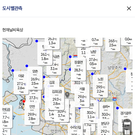
close
도시별관측
장남
판문점
26.2
℃
0.8
m/s
화현
26.6
동두천
℃
남면
-
현재날씨
육상
mm
파주
3.0
홈
m/s
포천
23.9
-
26.7
℃
mm
℃
26.6
℃
25.3
0.0
0.7
m/s
℃
m/s
-
양주
26.5
m/s
가
℃
-
1.3
-
mm
m/s
mm
-
mm
2.5
m/s
-
탄현
mm
26.6
-
2
℃
mm
남방
1.1
m/s
0
26.1
℃
-
파주금촌
mm
1.8
m/s
27.6
℃
-
장흥면
mm
0.5
m/s
27.4
℃
-
mm
3.1
m/s
28.3
℃
양촌
-
mm
창
-
m/s
은평
대곶
-
mm
26.9
노원
℃
-
김포
30.1
2.5
℃
27.1
m/s
℃
-
m/
-
2.7
29.5
m/s
mm
2.6
℃
m/s
서울
-
경서동
-
m
-
2.2
℃
mm
-
김포(공)
m/s
mm
-
-
m/s
mm
29.6
℃
27.3
-
℃
mm
29.3
℃
3
m/s
2.1
부천
m/s
2.8
구로
m/s
-
서초
mm
-
광명
mm
인천
송파*
-
mm
인천(공)
30.6
℃
30.9
℃
30.0
과천
경기광주
℃
31.0
1.4
29.9
30.0
m/s
℃
℃
℃
3.7
m/s
1.1
m/s
27.7
-
2.2
℃
mm
2.8
m/s
3.5
m/s
-
m/s
mm
-
27.5
27.0
mm
5.8
-
℃
℃
m/s
-
-
mm
무의도
mm
mm
분당구
1.2
-
2.1
m/s
m/s
mm
수리산길
-
-
mm
mm
7.1
의왕
29.2
℃
℃
1.0
m/s