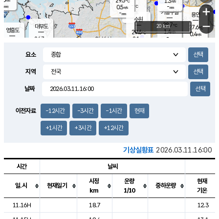
29.5
1.3
m/s
℃
-
-
-
mm
0.5
℃
mm
+
m/s
기흥구갈
-
-
m/s
mm
용인
-
수원
mm
−
28.7
℃
대부도
20 km
27.6
℃
영흥도
1.4
29.6
m/s
℃
0.4
m/s
-
mm
2.1
26.7
m/s
-
℃
mm
29.0
℃
-
오산
0.8
mm
m/s
3.4
m/s
-
mm
요소
-
mm
향남
28.5
℃
1.4
m/s
-
-
지역
℃
운평
mm
송탄
-
℃
m/s
-
s
mm
27.8
보
℃
날짜
29.2
℃
1.4
m/s
산
1.3
m/s
-
25.
mm
-
mm
0.1
℃
이전자료
-12시간
-3시간
-1시간
현재
-
m
/s
+1시간
+3시간
+12시간
기상실황표
2026.03.11.16:00
시간
날씨
시정
운량
현재
일.시
현재일기
중하운량
km
1/10
기온
도시별 기상실황표로 지점, 날씨, 기온, 강수, 바람, 기압등을 안내한 표입
11.16H
18.7
12.3