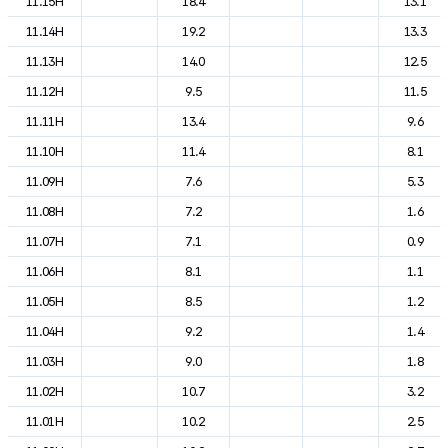
11.15H
18.4
13.1
11.14H
19.2
13.3
11.13H
14.0
12.5
11.12H
9.5
11.5
11.11H
13.4
9.6
11.10H
11.4
8.1
11.09H
7.6
5.3
11.08H
7.2
1.6
11.07H
7.1
0.9
11.06H
8.1
1.1
11.05H
8.5
1.2
11.04H
9.2
1.4
11.03H
9.0
1.8
11.02H
10.7
3.2
11.01H
10.2
2.5