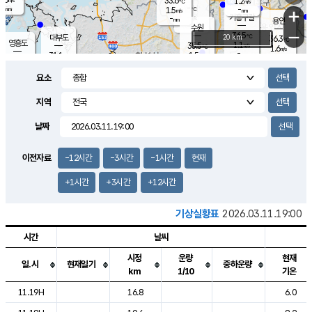
33.6
1.2
m/s
℃
-
-
-
mm
1.5
℃
mm
+
m/s
기흥구갈
-
-
m/s
mm
용인
-
수원
mm
−
36.5
℃
대부도
20 km
36.3
℃
영흥도
1.1
35.5
m/s
℃
1.6
m/s
-
mm
1.5
31.1
m/s
-
℃
mm
31.6
℃
-
오산
1.7
mm
m/s
4.0
m/s
-
mm
요소
-
mm
향남
32.9
℃
0.7
m/s
36.0
-
지역
℃
운평
mm
송탄
0.7
℃
m/s
-
s
mm
33.4
보
℃
날짜
36.2
℃
3.1
m/s
산
1.2
m/s
-
-
mm
-
mm
-
m
℃
이전자료
-12시간
-3시간
-1시간
현재
-
m
/s
+1시간
+3시간
+12시간
기상실황표
2026.03.11.19:00
시간
날씨
시정
운량
현재
일.시
현재일기
중하운량
km
1/10
기온
도시별 기상실황표로 지점, 날씨, 기온, 강수, 바람, 기압등을 안내한 표입
11.19H
16.8
6.0