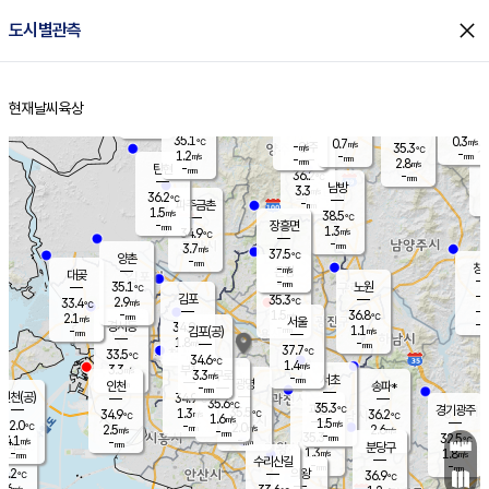
close
도시별관측
장남
판문점
35.8
℃
1.6
m/s
화현
34.7
동두천
℃
남면
-
현재날씨
육상
mm
파주
0.3
홈
m/s
포천
32.5
-
35.7
℃
mm
℃
35.3
℃
35.1
0.3
0.7
m/s
℃
m/s
-
양주
35.3
m/s
가
℃
-
1.2
-
mm
m/s
mm
-
mm
2.8
m/s
-
탄현
mm
36.2
-
3
℃
mm
남방
3.3
m/s
1
36.2
℃
-
파주금촌
mm
1.5
m/s
38.5
℃
-
장흥면
mm
1.3
m/s
34.9
℃
-
mm
3.7
m/s
37.5
℃
양촌
-
mm
창
-
m/s
은평
대곶
-
mm
35.1
노원
℃
-
김포
35.3
2.9
℃
33.4
m/s
℃
-
m/
-
1.5
36.8
m/s
mm
2.1
℃
m/s
서울
-
경서동
34.9
m
-
1.1
℃
mm
-
김포(공)
m/s
mm
1.8
-
m/s
mm
37.7
℃
33.5
-
℃
mm
34.6
℃
1.4
m/s
3.3
부천
m/s
3.3
구로
m/s
-
서초
mm
-
광명
mm
인천
송파*
-
mm
인천(공)
34.9
℃
35.6
℃
35.3
과천
경기광주
℃
35.5
1.3
34.9
36.2
m/s
℃
℃
℃
1.6
m/s
1.5
m/s
32.0
-
2.0
℃
mm
2.5
m/s
2.6
m/s
-
m/s
mm
-
35.3
32.5
mm
4.1
-
℃
℃
m/s
-
-
mm
무의도
mm
mm
분당구
1.3
-
1.8
m/s
m/s
mm
수리산길
-
-
mm
mm
0.2
의왕
36.9
℃
℃
2.6
m/s