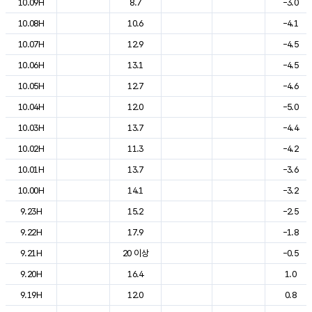
10.09H
8.7
-3.0
10.08H
10.6
-4.1
10.07H
12.9
-4.5
10.06H
13.1
-4.5
10.05H
12.7
-4.6
10.04H
12.0
-5.0
10.03H
13.7
-4.4
10.02H
11.3
-4.2
10.01H
13.7
-3.6
10.00H
14.1
-3.2
9.23H
15.2
-2.5
9.22H
17.9
-1.8
9.21H
20 이상
-0.5
9.20H
16.4
1.0
9.19H
12.0
0.8