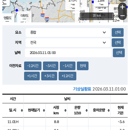
27.0
1.5
m/s
℃
2.0
-
-
mm
-
℃
mm
+
m/s
기흥구갈
-
-
m/s
mm
용인
-
수원
mm
−
25.9
℃
대부도
20 km
25.8
℃
영흥도
1.7
27.1
m/s
℃
2.2
m/s
-
mm
3.4
25.6
m/s
-
℃
mm
27.7
℃
-
오산
3.2
mm
m/s
5.7
m/s
14.5
mm
요소
11.5
mm
향남
26.1
℃
2.3
m/s
-
-
지역
℃
운평
mm
송탄
-
℃
m/s
-
s
mm
25.4
보
℃
날짜
25.8
m
℃
2.4
m/s
산
1.4
m/s
27.0
-
mm
-
mm
-
m
℃
이전자료
-12시간
-3시간
-1시간
현재
-
m
/s
+1시간
+3시간
+12시간
기상실황표
2026.03.11.01:00
시간
날씨
시정
운량
현재
일.시
현재일기
중하운량
km
1/10
기온
도시별 기상실황표로 지점, 날씨, 기온, 강수, 바람, 기압등을 안내한 표입
11.01H
8.8
-3.6