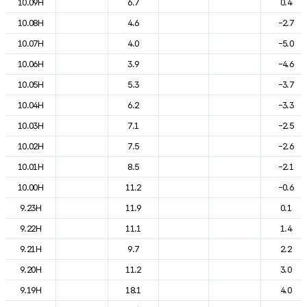
10.09H
6.7
0.4
10.08H
4.6
-2.7
10.07H
4.0
-5.0
10.06H
3.9
-4.6
10.05H
5.3
-3.7
10.04H
6.2
-3.3
10.03H
7.1
-2.5
10.02H
7.5
-2.6
10.01H
8.5
-2.1
10.00H
11.2
-0.6
9.23H
11.9
0.1
9.22H
11.1
1.4
9.21H
9.7
2.2
9.20H
11.2
3.0
9.19H
18.1
4.0