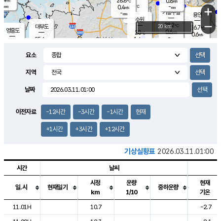
28.8
0.8
m/s
℃
-
-
-
mm
0.4
℃
mm
+
m/s
기흥구갈
-
-
m/s
mm
용인
-
수원
mm
−
28.2
℃
대부도
20 km
26.7
℃
영흥도
0.6
28
m/s
℃
0.6
m/s
-
mm
1.4
25.6
m/s
-
℃
mm
27.5
℃
-
오산
0.2
mm
m/s
0.6
m/s
-
mm
요소
-
mm
향남
25.5
℃
0.0
m/s
-
-
지역
℃
운평
mm
송탄
-
℃
m/s
-
s
mm
26.2
보
℃
날짜
28.3
℃
1.1
m/s
산
0.7
m/s
-
23.
mm
-
mm
0.0
℃
이전자료
-12시간
-3시간
-1시간
현재
-
m
/s
+1시간
+3시간
+12시간
기상실황표
2026.03.11.01:00
시간
날씨
시정
운량
현재
일.시
현재일기
중하운량
km
1/10
기온
도시별 기상실황표로 지점, 날씨, 기온, 강수, 바람, 기압등을 안내한 표입
11.01H
10.7
-2.7