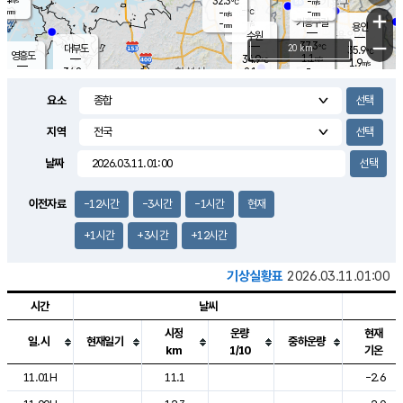
32.3
-
m/s
℃
-
-
-
mm
-
℃
mm
+
m/s
기흥구갈
-
-
m/s
mm
용인
-
수원
mm
−
37.3
℃
대부도
20 km
35.9
℃
영흥도
1.1
34.9
m/s
℃
1.9
m/s
-
mm
2.1
34.8
m/s
-
℃
mm
31.6
℃
-
오산
1.8
mm
m/s
1.4
m/s
-
mm
요소
-
mm
향남
35.5
℃
1.9
m/s
35.5
-
지역
℃
운평
mm
송탄
1.5
℃
m/s
-
s
mm
34.5
보
℃
날짜
36.4
℃
1.8
m/s
산
1.6
m/s
-
33.
mm
-
mm
1.3
℃
이전자료
-12시간
-3시간
-1시간
현재
-
m
/s
+1시간
+3시간
+12시간
기상실황표
2026.03.11.01:00
시간
날씨
시정
운량
현재
일.시
현재일기
중하운량
km
1/10
기온
도시별 기상실황표로 지점, 날씨, 기온, 강수, 바람, 기압등을 안내한 표입
11.01H
11.1
-2.6