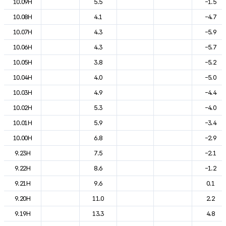
10.09H
5.5
-1.5
10.08H
4.1
-4.7
10.07H
4.3
-5.9
10.06H
4.3
-5.7
10.05H
3.8
-5.2
10.04H
4.0
-5.0
10.03H
4.9
-4.4
10.02H
5.3
-4.0
10.01H
5.9
-3.4
10.00H
6.8
-2.9
9.23H
7.5
-2.1
9.22H
8.6
-1.2
9.21H
9.6
0.1
9.20H
11.0
2.2
9.19H
13.3
4.8