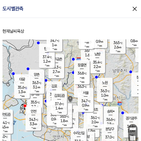
close
도시별관측
장남
판문점
34.8
℃
1.1
m/s
화현
36.2
동두천
℃
남면
-
현재날씨
육상
mm
파주
0.9
홈
m/s
포천
36.0
-
33.9
℃
mm
℃
34.8
℃
34.7
0.8
0.9
m/s
℃
m/s
-
양주
36.5
m/s
가
℃
-
1
-
mm
m/s
mm
-
mm
2.6
m/s
-
탄현
mm
36.0
-
3
℃
mm
남방
1.6
m/s
1
37.4
℃
-
파주금촌
mm
1.2
m/s
35.4
℃
-
장흥면
mm
2.2
m/s
35.3
℃
-
mm
2.7
m/s
36.8
℃
양촌
-
mm
창
-
m/s
은평
대곶
-
mm
36.3
노원
℃
-
김포
36.3
3.1
℃
35.6
m/s
℃
-
m/
-
1.8
36.3
m/s
mm
1.3
℃
m/s
서울
-
경서동
36.7
m
-
1.0
℃
mm
-
김포(공)
m/s
mm
1.1
-
m/s
mm
34.7
℃
35.5
-
℃
mm
37.6
℃
0.9
m/s
2.7
부천
m/s
1.4
구로
m/s
-
서초
mm
-
광명
mm
인천
송파*
-
mm
인천(공)
35.0
℃
36.5
℃
36.1
과천
경기광주
℃
37.0
0.9
34.3
36.6
m/s
℃
℃
℃
1.8
m/s
2.0
m/s
34.1
-
0.6
℃
mm
3.3
m/s
2.8
m/s
-
m/s
mm
-
35.5
34.4
mm
4.5
-
℃
℃
m/s
-
-
mm
무의도
mm
mm
분당구
1.8
-
1.0
m/s
m/s
mm
수리산길
-
-
mm
mm
5.0
의왕
37.0
℃
℃
2.4
m/s