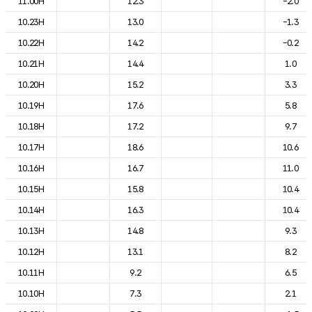
11.00H
12.3
-2.0
10.23H
13.0
-1.3
10.22H
14.2
-0.2
10.21H
14.4
1.0
10.20H
15.2
3.3
10.19H
17.6
5.8
10.18H
17.2
9.7
10.17H
18.6
10.6
10.16H
16.7
11.0
10.15H
15.8
10.4
10.14H
16.3
10.4
10.13H
14.8
9.3
10.12H
13.1
8.2
10.11H
9.2
6.5
10.10H
7.3
2.1