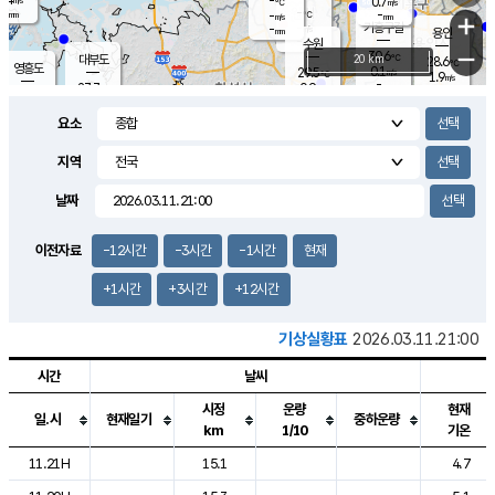
-
0.7
m/s
℃
-
-
-
mm
-
℃
mm
+
m/s
기흥구갈
-
-
m/s
mm
용인
-
수원
mm
−
30.6
℃
대부도
20 km
28.6
℃
영흥도
0.1
29.5
m/s
℃
1.9
m/s
-
mm
0.9
27.7
m/s
-
℃
mm
28.6
℃
-
오산
0.9
mm
m/s
2.7
m/s
-
mm
요소
-
mm
향남
30.5
℃
1.7
m/s
31.2
-
지역
℃
운평
mm
송탄
0.9
℃
m/s
-
s
mm
27.5
보
℃
날짜
31.9
℃
0.4
m/s
산
1.8
m/s
-
25.
mm
-
mm
0.3
℃
이전자료
-12시간
-3시간
-1시간
현재
-
m
/s
+1시간
+3시간
+12시간
기상실황표
2026.03.11.21:00
시간
날씨
시정
운량
현재
일.시
현재일기
중하운량
km
1/10
기온
도시별 기상실황표로 지점, 날씨, 기온, 강수, 바람, 기압등을 안내한 표입
11.21H
15.1
4.7