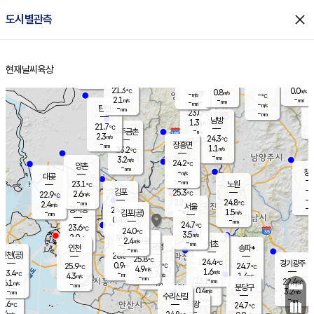
close
도시별관측
장남
판문점
22.1
℃
1.2
m/s
화현
22.1
동두천
℃
남면
-
현재날씨
육상
mm
파주
2.5
홈
m/s
포천
20.9
-
22.2
℃
mm
℃
22.9
℃
21.3
0.0
0.8
m/s
℃
m/s
-
양주
-
m/s
가
℃
-
2.1
-
mm
m/s
mm
-
mm
-
m/s
-
탄현
mm
23.0
-
2
℃
mm
남방
1.3
m/s
1
21.7
℃
-
파주금촌
mm
2.3
m/s
24.3
℃
-
장흥면
mm
1.1
m/s
23.2
℃
-
mm
3.2
m/s
24.2
℃
양촌
-
mm
창
-
m/s
은평
대곶
-
mm
23.1
노원
℃
-
김포
25.3
2.6
℃
22.9
m/s
℃
-
m/
-
2.2
24.8
m/s
mm
2.4
℃
m/s
서울
-
경서동
24.1
m
-
1.5
℃
mm
-
김포(공)
m/s
mm
0.4
-
m/s
mm
24.7
℃
23.6
-
℃
mm
24.0
℃
3.5
m/s
2.0
부천
m/s
2.4
구로
m/s
-
서초
mm
-
광명
mm
인천
송파*
-
mm
인천(공)
26.0
℃
25.8
℃
24.4
과천
경기광주
℃
25.7
0.9
25.9
24.7
m/s
℃
℃
℃
4.9
m/s
1.6
m/s
23.4
-
2.7
℃
mm
4.3
m/s
1.4
m/s
-
m/s
mm
-
23.1
22.4
mm
6.1
-
℃
℃
m/s
-
-
mm
무의도
mm
mm
분당구
0.4
-
3.2
m/s
m/s
mm
수리산길
-
-
mm
mm
4.6
의왕
24.7
℃
℃
3.4
m/s