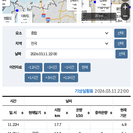
24.8
0.9
m/s
℃
-
-
-
mm
-
℃
mm
+
m/s
기흥구갈
-
-
m/s
mm
용인
-
수원
mm
−
23.6
℃
대부도
20 km
23.9
℃
영흥도
1.7
25
m/s
℃
1.6
m/s
-
mm
2
24.0
m/s
-
℃
mm
26.0
℃
-
오산
2.1
mm
m/s
6.9
m/s
-
mm
요소
-
mm
향남
24.4
℃
1.7
m/s
25.3
-
지역
℃
운평
mm
송탄
0.6
℃
m/s
-
s
mm
23.3
보
℃
날짜
24.4
℃
1.9
m/s
산
0.7
m/s
-
21.
mm
-
mm
-
m
℃
이전자료
-12시간
-3시간
-1시간
현재
-
m
/s
+1시간
+3시간
+12시간
기상실황표
2026.03.11.22:00
시간
날씨
시정
운량
현재
일.시
현재일기
중하운량
km
1/10
기온
도시별 기상실황표로 지점, 날씨, 기온, 강수, 바람, 기압등을 안내한 표입
11.22H
17.7
4.8