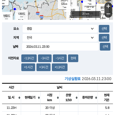
36.5
-
m/s
℃
-
-
-
mm
0.5
℃
mm
+
m/s
기흥구갈
-
-
m/s
mm
용인
-
수원
mm
−
39.1
℃
대부도
20 km
37.9
℃
영흥도
1.4
35.6
m/s
℃
1.8
m/s
-
mm
1.6
34.7
m/s
-
℃
mm
32.7
℃
-
오산
3.5
mm
m/s
2.2
m/s
-
mm
요소
-
mm
향남
36.4
℃
1.0
m/s
38.3
-
지역
℃
운평
mm
송탄
0.9
℃
m/s
-
s
mm
33.8
보
℃
날짜
37.2
℃
3.7
m/s
산
1.9
m/s
-
33.
mm
-
mm
0.7
℃
이전자료
-12시간
-3시간
-1시간
현재
-
m
/s
+1시간
+3시간
+12시간
기상실황표
2026.03.11.23:00
시간
날씨
시정
운량
현재
일.시
현재일기
중하운량
km
1/10
기온
도시별 기상실황표로 지점, 날씨, 기온, 강수, 바람, 기압등을 안내한 표입
11.23H
20 이상
5.8