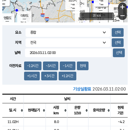
32.0
-
m/s
℃
-
30.0
-
mm
-
℃
mm
+
m/s
기흥구갈
-
-
m/s
mm
용인
-
수원
mm
−
32.3
℃
대부도
20 km
31.4
℃
영흥도
2.1
30.9
m/s
℃
2.5
m/s
-
mm
4.2
31.2
m/s
-
℃
mm
29.9
℃
-
오산
3.9
mm
m/s
2.8
m/s
-
mm
요소
-
mm
향남
30.5
℃
1.9
m/s
-
-
지역
℃
운평
mm
송탄
-
℃
m/s
-
s
mm
29.9
보
℃
날짜
31.7
℃
2.9
m/s
산
2.5
m/s
-
29.
mm
-
mm
0.9
℃
이전자료
-12시간
-3시간
-1시간
현재
-
m
/s
+1시간
+3시간
+12시간
기상실황표
2026.03.11.02:00
시간
날씨
시정
운량
현재
일.시
현재일기
중하운량
km
1/10
기온
도시별 기상실황표로 지점, 날씨, 기온, 강수, 바람, 기압등을 안내한 표입
11.02H
8.0
-4.2