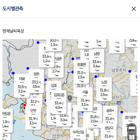
close
도시별관측
장남
판문점
30.8
℃
2.7
m/s
화현
31.8
동두천
℃
남면
-
현재날씨
육상
mm
파주
2.2
홈
m/s
포천
32.8
-
31
℃
mm
℃
32.8
℃
30.2
0.9
1
m/s
℃
m/s
-
양주
-
m/s
가
℃
-
1.3
-
mm
m/s
mm
-
mm
-
m/s
-
탄현
mm
33.8
-
3
℃
mm
남방
1.8
m/s
1
33.6
℃
-
파주금촌
mm
1.2
m/s
33.4
℃
-
장흥면
mm
3.4
m/s
33.9
℃
-
mm
2.7
m/s
31.5
℃
양촌
-
mm
창
2.3
m/s
은평
대곶
-
mm
33.1
노원
℃
-
김포
31.5
3.5
℃
32.5
m/s
℃
-
m/
-
2.4
31.8
m/s
mm
3.2
℃
m/s
서울
-
경서동
32.6
m
-
2.5
℃
mm
-
김포(공)
m/s
mm
1.6
-
m/s
mm
31.4
℃
32.2
-
℃
mm
33.4
℃
3.1
m/s
3.1
부천
m/s
4.0
구로
m/s
-
서초
mm
-
광명
mm
인천
송파*
-
mm
인천(공)
32.7
℃
33.4
℃
31.8
과천
경기광주
℃
32.6
1.9
31.9
31.6
m/s
℃
℃
℃
3.0
m/s
2.0
m/s
31.8
-
2.0
℃
mm
3.1
m/s
3.1
m/s
-
m/s
mm
-
-
30.9
mm
3.4
-
℃
℃
m/s
-
-
mm
무의도
mm
mm
분당구
-
-
1.6
m/s
m/s
mm
수리산길
-
-
mm
mm
0.3
의왕
31.6
℃
℃
2.2
m/s