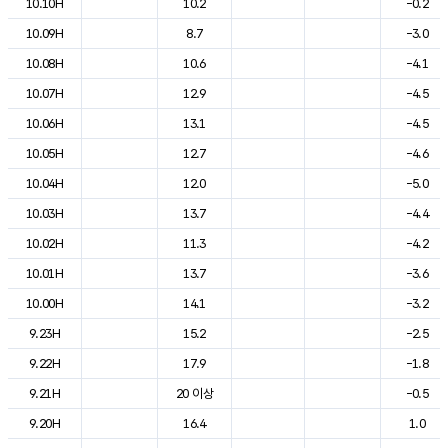
10.10H
10.2
-0.2
10.09H
8.7
-3.0
10.08H
10.6
-4.1
10.07H
12.9
-4.5
10.06H
13.1
-4.5
10.05H
12.7
-4.6
10.04H
12.0
-5.0
10.03H
13.7
-4.4
10.02H
11.3
-4.2
10.01H
13.7
-3.6
10.00H
14.1
-3.2
9.23H
15.2
-2.5
9.22H
17.9
-1.8
9.21H
20 이상
-0.5
9.20H
16.4
1.0