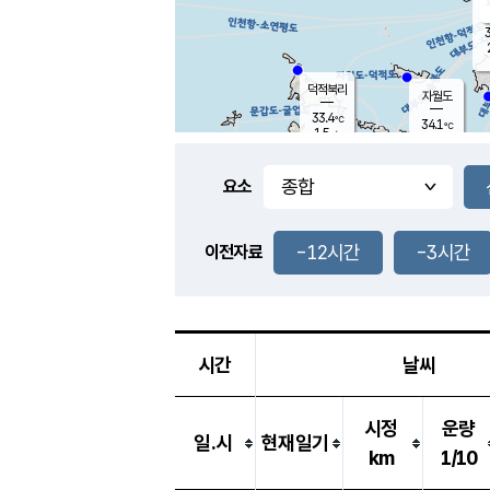
3
덕적북리
자월도
33.4
℃
34.1
℃
1.5
m/s
1.6
m/s
-
mm
-
mm
요소
풍도
31.7
덕적지도
1.0
m/
-
-12시간
-3시간
mm
이전자료
32.5
℃
대
0.9
m/s
-
mm
34.6
1.2
m
-
mm
시간
날씨
시정
운량
일.시
현재일기
km
1/10