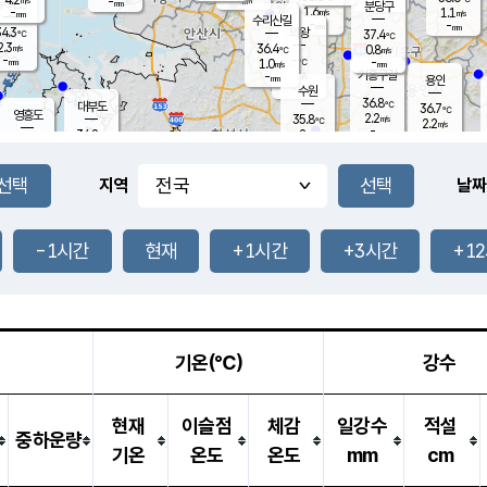
-
-
mm
무의도
mm
mm
분당구
1.6
-
1.1
m/s
m/s
mm
수리산길
-
-
mm
mm
4.3
의왕
37.4
℃
℃
2.3
36.4
m/s
0.8
m/s
℃
-
-
-
mm
1.0
℃
mm
m/s
기흥구갈
-
-
m/s
mm
용인
-
수원
mm
36.8
℃
대부도
36.7
℃
영흥도
2.2
35.8
m/s
℃
2.2
m/s
-
mm
2
34.8
m/s
-
℃
mm
32.0
℃
-
오산
2.3
mm
m/s
1.2
m/s
-
mm
-
mm
향남
34.5
℃
지역
날짜
1.4
m/s
36.8
-
℃
운평
mm
송탄
0.6
℃
m/s
-
s
mm
35.1
보
℃
36.4
-1시간
현재
+1시간
+3시간
+1
℃
1.0
m/s
산
1.5
m/s
-
33.
mm
-
mm
1.3
℃
-
m
/s
기온(℃)
강수
현재
이슬점
체감
일강수
적설
중하운량
기온
온도
온도
mm
cm