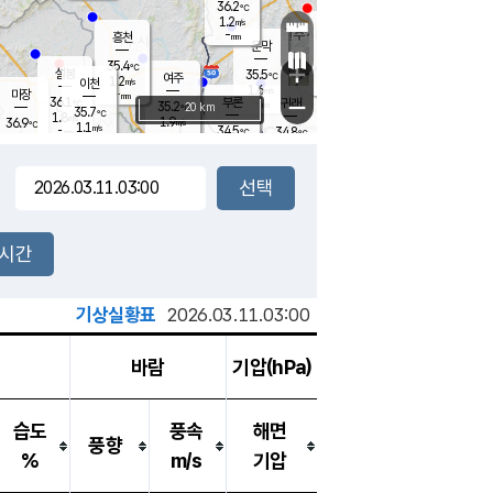
36.2
℃
강림
1.2
m/s
원주
-
흥천
mm
33.8
℃
문막
1.8
m/s
35.5
℃
35.4
-
℃
mm
+
2.2
설봉
m/s
35.5
℃
여주
1.2
m/s
이천
-
mm
1.6
m/s
-
마장
mm
신림
36.1
부론
-
귀래
−
℃
mm
35.2
20 km
℃
35.7
℃
1.8
m/s
1.9
36.9
m/s
℃
35.0
1.1
m/s
℃
-
34.5
34.8
mm
℃
-
℃
mm
1.8
m/s
-
0.6
mm
m/s
1.6
0.6
m/s
m/s
-
mm
-
백운
mm
-
-
mm
mm
백암
장호원
35.6
℃
2.3
m/s
35.6
℃
35.8
엄정
℃
-
mm
1.4
m/s
1.6
m/s
노은
-
mm
-
35.7
mm
℃
개
2시간
3.5
m/s
35.4
℃
-
mm
9
1.2
℃
m/s
-
m/s
mm
m
기상실황표
2026.03.11.03:00
바람
기압(hPa)
습도
풍속
해면
풍향
%
m/s
기압