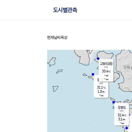
도시별관측
현재날씨
육상
홈
교동도(음)
33.4
℃
-
m/s
-
mm
볼음도
대연평
31.1
℃
1.3
m/s
34.1
℃
-
mm
1.6
m/s
-
mm
장봉도
32.4
℃
3.1
m/s
-
mm