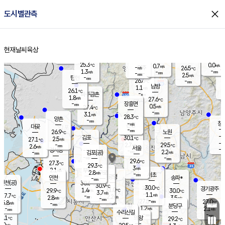
close
도시별관측
장남
판문점
26.2
℃
0.8
m/s
화현
26.6
동두천
℃
남면
-
현재날씨
육상
mm
파주
3.0
홈
m/s
포천
23.9
-
26.7
℃
mm
℃
26.6
℃
25.3
0.0
0.7
m/s
℃
m/s
-
양주
26.5
m/s
가
℃
-
1.3
-
mm
m/s
mm
-
mm
2.5
m/s
-
탄현
mm
26.6
-
2
℃
mm
남방
1.1
m/s
0
26.1
℃
-
파주금촌
mm
1.8
m/s
27.6
℃
-
장흥면
mm
0.5
m/s
27.4
℃
-
mm
3.1
m/s
28.3
℃
양촌
-
mm
창
-
m/s
은평
대곶
-
mm
26.9
노원
℃
-
김포
30.1
2.5
℃
27.1
m/s
℃
-
m/
-
2.7
29.5
m/s
mm
2.6
℃
m/s
서울
-
경서동
-
m
-
2.2
℃
mm
-
김포(공)
m/s
mm
-
-
m/s
mm
29.6
℃
27.3
-
℃
mm
29.3
℃
3
m/s
2.1
부천
m/s
2.8
구로
m/s
-
서초
mm
-
광명
mm
인천
송파*
-
mm
인천(공)
30.6
℃
30.9
℃
30.0
과천
경기광주
℃
31.0
1.4
29.9
30.0
m/s
℃
℃
℃
3.7
m/s
1.1
m/s
27.7
-
2.2
℃
mm
2.8
m/s
3.5
m/s
-
m/s
mm
-
27.5
27.0
mm
5.8
-
℃
℃
m/s
-
-
mm
무의도
mm
mm
분당구
1.2
-
2.1
m/s
m/s
mm
수리산길
-
-
mm
mm
7.1
의왕
29.2
℃
℃
1.0
m/s