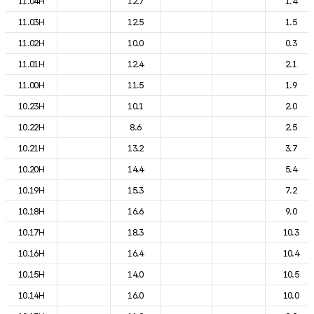
11.04H
12.7
1.4
11.03H
12.5
1.5
11.02H
10.0
0.3
11.01H
12.4
2.1
11.00H
11.5
1.9
10.23H
10.1
2.0
10.22H
8.6
2.5
10.21H
13.2
3.7
10.20H
14.4
5.4
10.19H
15.3
7.2
10.18H
16.6
9.0
10.17H
18.3
10.3
10.16H
16.4
10.4
10.15H
14.0
10.5
10.14H
16.0
10.0