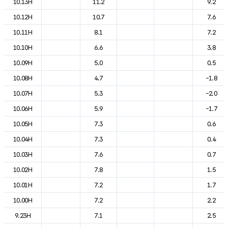
10.13H
11.2
9.2
10.12H
10.7
7.6
10.11H
8.1
7.2
10.10H
6.6
3.8
10.09H
5.0
0.5
10.08H
4.7
-1.8
10.07H
5.3
-2.0
10.06H
5.9
-1.7
10.05H
7.3
0.6
10.04H
7.3
0.4
10.03H
7.6
0.7
10.02H
7.8
1.5
10.01H
7.2
1.7
10.00H
7.2
2.2
9.23H
7.1
2.5