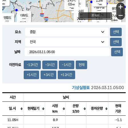
29.5
1.3
m/s
℃
-
-
-
mm
0.5
℃
mm
+
m/s
기흥구갈
-
-
m/s
mm
용인
-
수원
mm
−
28.7
℃
대부도
20 km
27.6
℃
영흥도
1.4
29.6
m/s
℃
0.4
m/s
-
mm
2.1
26.7
m/s
-
℃
mm
29.0
℃
-
오산
0.8
mm
m/s
3.4
m/s
-
mm
요소
-
mm
향남
28.5
℃
1.4
m/s
-
-
지역
℃
운평
mm
송탄
-
℃
m/s
-
s
mm
27.8
보
℃
날짜
29.2
℃
1.4
m/s
산
1.3
m/s
-
25.
mm
-
mm
0.1
℃
이전자료
-12시간
-3시간
-1시간
현재
-
m
/s
+1시간
+3시간
+12시간
기상실황표
2026.03.11.05:00
시간
날씨
시정
운량
현재
일.시
현재일기
중하운량
km
1/10
기온
도시별 기상실황표로 지점, 날씨, 기온, 강수, 바람, 기압등을 안내한 표입
11.05H
8.9
-1.1