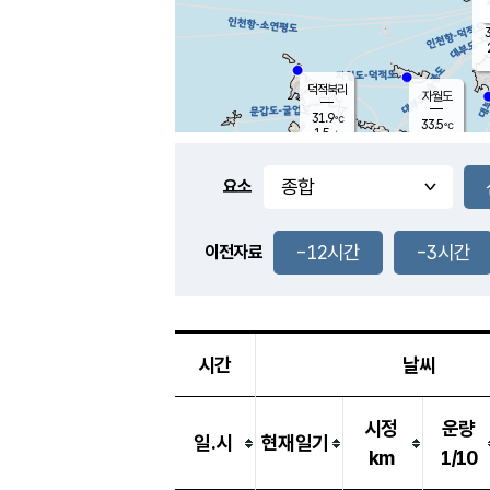
3
덕적북리
자월도
31.9
℃
33.5
℃
1.5
m/s
0.7
m/s
-
mm
-
mm
요소
풍도
30.2
덕적지도
1.1
m/
-
-12시간
-3시간
mm
이전자료
29.9
℃
대
1.9
m/s
-
mm
29.0
0.1
m
-
mm
시간
날씨
시정
운량
일.시
현재일기
km
1/10