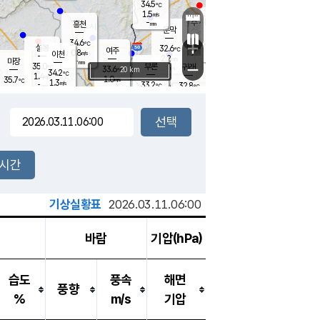
34.5
℃
강림
1.5
m/s
원주
-
흥천
mm
32.2
℃
문막
1.1
m/s
34.2
℃
34.6
-
℃
mm
+
1.3
설봉
m/s
32.6
℃
여주
0.8
m/s
이천
-
mm
2.2
m/s
-
마장
mm
신림
35.0
부론
-
귀래
−
℃
mm
33.6
20 km
℃
34.2
℃
1.4
m/s
1.0
35.7
m/s
℃
32.8
1.3
m/s
℃
-
33.2
32.8
mm
℃
-
℃
mm
1.2
m/s
-
1.7
mm
m/s
1.4
0.9
m/s
m/s
-
mm
-
백운
mm
-
-
mm
mm
백암
장호원
33.3
℃
1.8
m/s
33.4
℃
35.0
엄정
℃
-
mm
1.4
m/s
1.1
m/s
노은
-
mm
-
33.5
mm
℃
개
2시간
1.9
m/s
33.1
℃
-
mm
7
1.6
℃
m/s
-
m/s
mm
m
기상실황표
2026.03.11.06:00
바람
기압(hPa)
습도
풍속
해면
풍향
%
m/s
기압