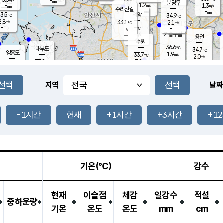
-
-
mm
무의도
mm
mm
분당구
1.2
-
1.3
m/s
m/s
mm
수리산길
-
-
mm
mm
3.5
의왕
34.9
℃
℃
2.8
33.1
m/s
2.1
m/s
℃
-
-
-
mm
-
℃
mm
m/s
기흥구갈
-
-
m/s
mm
용인
-
수원
mm
36.6
℃
대부도
34.7
℃
영흥도
1.9
33.7
m/s
℃
2.0
m/s
-
mm
3.2
33.8
m/s
-
℃
mm
31.2
℃
-
오산
1.5
mm
m/s
2.2
m/s
-
mm
-
mm
향남
33.9
℃
지역
날짜
1.4
m/s
33.5
-
℃
운평
mm
송탄
1.3
℃
m/s
-
s
mm
33.2
보
℃
35.2
-1시간
현재
+1시간
+3시간
+1
℃
2.8
m/s
산
1.5
m/s
-
31.
mm
-
mm
1.7
℃
-
m
/s
기온(℃)
강수
현재
이슬점
체감
일강수
적설
중하운량
기온
온도
온도
mm
cm