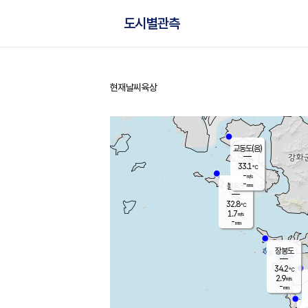
도시별관측
현재날씨
육상
홈
교동도(음)
33.1
℃
-
m/s
-
mm
볼음도
대연평
32.8
℃
1.7
m/s
31.9
℃
-
mm
1.8
m/s
-
mm
장봉도
34.2
℃
2.9
m/s
-
mm