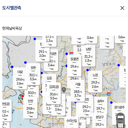
close
도시별관측
장남
판문점
28.0
℃
1.6
m/s
화현
28.9
동두천
℃
남면
-
현재날씨
육상
mm
파주
2.7
홈
m/s
포천
29.1
-
28.5
℃
mm
℃
28.3
℃
27.1
0.6
0.4
m/s
℃
m/s
-
양주
-
m/s
가
℃
-
2.3
-
mm
m/s
mm
-
mm
-
m/s
-
탄현
mm
30.1
-
2
℃
mm
남방
2.2
m/s
1
29.1
℃
-
파주금촌
mm
2.0
m/s
31.2
℃
-
장흥면
mm
1.3
m/s
30.1
℃
-
mm
3.4
m/s
29.4
℃
양촌
-
mm
창
-
m/s
은평
대곶
-
mm
30.1
노원
℃
-
김포
29.4
3.3
℃
29.6
m/s
℃
-
m/
-
1.1
29.3
m/s
mm
2.6
℃
m/s
서울
-
경서동
30.8
m
-
2.6
℃
mm
-
김포(공)
m/s
mm
1.3
-
m/s
mm
28.5
℃
30.0
-
℃
mm
30.6
℃
3.7
m/s
3.0
부천
m/s
5.5
구로
m/s
-
서초
mm
-
광명
mm
인천
송파*
-
mm
인천(공)
30.8
℃
31.3
℃
29.2
과천
경기광주
℃
30.1
1.1
29.8
29.7
m/s
℃
℃
℃
3.9
m/s
2.5
m/s
30.1
-
2.9
℃
mm
3.4
m/s
2.2
m/s
-
m/s
mm
-
29.4
27.1
mm
5.2
-
℃
℃
m/s
-
-
mm
무의도
mm
mm
분당구
2.1
-
1.9
m/s
m/s
mm
수리산길
-
-
mm
mm
9.2
의왕
29.2
℃
℃
3.0
m/s